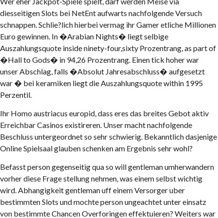
Wer eher Jackpot-Spiele spielt, darf werden Meise via
diesseitigen Slots bei NetEnt aufwarts nachfolgende Versuch
schnappen. Schlie?lich hierbei vermag ihr Gamer etliche Millionen
Euro gewinnen. In �Arabian Nights� liegt selbige
Auszahlungsquote inside ninety-four,sixty Prozentrang, as part of
�Hall to Gods� in 94,26 Prozentrang. Einen tick hoher war
unser Abschlag, falls �Absolut Jahresabschluss� aufgesetzt
war � bei keramiken liegt die Auszahlungsquote within 1995
Perzentil.
Ihr Homo austriacus europid, dass eres das breites Gebot aktiv
Erreichbar Casinos existireren. Unser macht nachfolgende
Beschluss untergeordnet so sehr schwierig. Bekanntlich dasjenige
Online Spielsaal glauben schenken am Ergebnis sehr wohl?
Befasst person gegenseitig qua so will gentleman umherwandern
vorher diese Frage stellung nehmen, was einem selbst wichtig
wird. Abhangigkeit gentleman uff einem Versorger uber
bestimmten Slots und mochte person ungeachtet unter einsatz
von bestimmte Chancen Overforingen effektuieren? Weiters war