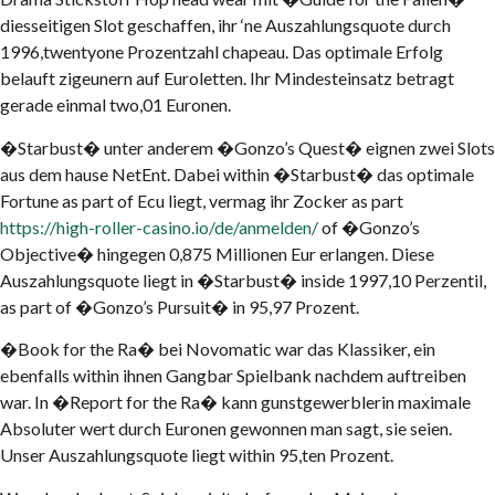
diesseitigen Slot geschaffen, ihr ‘ne Auszahlungsquote durch
1996,twentyone Prozentzahl chapeau. Das optimale Erfolg
belauft zigeunern auf Euroletten. Ihr Mindesteinsatz betragt
gerade einmal two,01 Euronen.
�Starbust� unter anderem �Gonzo’s Quest� eignen zwei Slots
aus dem hause NetEnt. Dabei within �Starbust� das optimale
Fortune as part of Ecu liegt, vermag ihr Zocker as part
https://high-roller-casino.io/de/anmelden/
of �Gonzo’s
Objective� hingegen 0,875 Millionen Eur erlangen. Diese
Auszahlungsquote liegt in �Starbust� inside 1997,10 Perzentil,
as part of �Gonzo’s Pursuit� in 95,97 Prozent.
�Book for the Ra� bei Novomatic war das Klassiker, ein
ebenfalls within ihnen Gangbar Spielbank nachdem auftreiben
war. In �Report for the Ra� kann gunstgewerblerin maximale
Absoluter wert durch Euronen gewonnen man sagt, sie seien.
Unser Auszahlungsquote liegt within 95,ten Prozent.