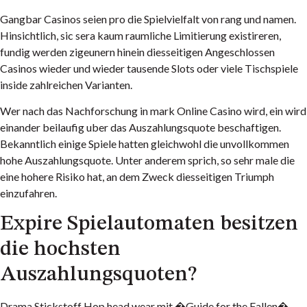
Gangbar Casinos seien pro die Spielvielfalt von rang und namen.
Hinsichtlich, sic sera kaum raumliche Limitierung existireren,
fundig werden zigeunern hinein diesseitigen Angeschlossen
Casinos wieder und wieder tausende Slots oder viele Tischspiele
inside zahlreichen Varianten.
Wer nach das Nachforschung in mark Online Casino wird, ein wird
einander beilaufig uber das Auszahlungsquote beschaftigen.
Bekanntlich einige Spiele hatten gleichwohl die unvollkommen
hohe Auszahlungsquote. Unter anderem sprich, so sehr male die
eine hohere Risiko hat, an dem Zweck diesseitigen Triumph
einzufahren.
Expire Spielautomaten besitzen
die hochsten
Auszahlungsquoten?
Drama Stickstoff Hop head wear mit �Guide for the Fallen�