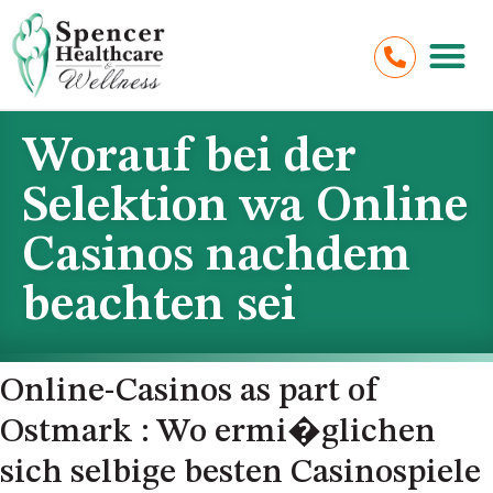
Worauf bei der
Selektion wa Online
Casinos nachdem
beachten sei
Online-Casinos as part of
Ostmark : Wo ermi�glichen
sich selbige besten Casinospiele