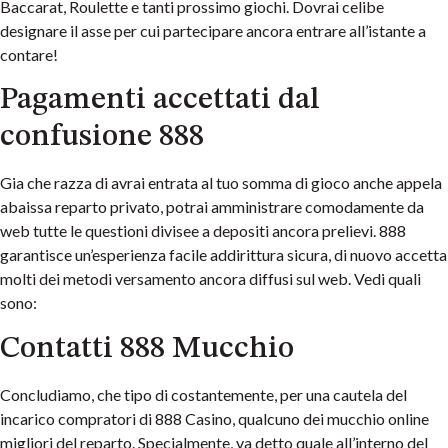
Baccarat, Roulette e tanti prossimo giochi. Dovrai celibe
designare il asse per cui partecipare ancora entrare all’istante a
contare!
Pagamenti accettati dal
confusione 888
Gia che razza di avrai entrata al tuo somma di gioco anche appela
abaissa reparto privato, potrai amministrare comodamente da
web tutte le questioni divisee a depositi ancora prelievi. 888
garantisce un’esperienza facile addirittura sicura, di nuovo accetta
molti dei metodi versamento ancora diffusi sul web. Vedi quali
sono:
Contatti 888 Mucchio
Concludiamo, che tipo di costantemente, per una cautela del
incarico compratori di 888 Casino, qualcuno dei mucchio online
migliori del reparto. Specialmente, va detto quale all’interno del