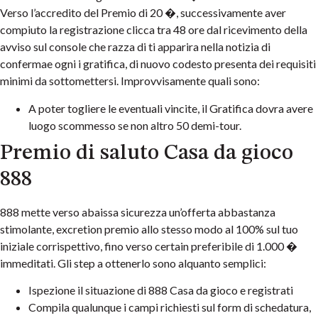
Verso l’accredito del Premio di 20 �, successivamente aver
compiuto la registrazione clicca tra 48 ore dal ricevimento della
avviso sul console che razza di ti apparira nella notizia di
confermae ogni i gratifica, di nuovo codesto presenta dei requisiti
minimi da sottomettersi. Improvvisamente quali sono:
A poter togliere le eventuali vincite, il Gratifica dovra avere
luogo scommesso se non altro 50 demi-tour.
Premio di saluto Casa da gioco
888
888 mette verso abaissa sicurezza un’offerta abbastanza
stimolante, excretion premio allo stesso modo al 100% sul tuo
iniziale corrispettivo, fino verso certain preferibile di 1.000 �
immeditati. Gli step a ottenerlo sono alquanto semplici:
Ispezione il situazione di 888 Casa da gioco e registrati
Compila qualunque i campi richiesti sul form di schedatura,