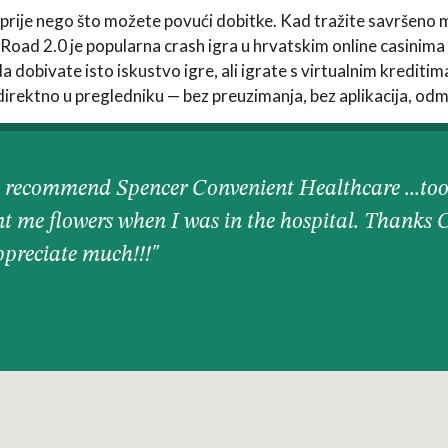
 prije nego što možete povući dobitke. Kad tražite savršeno m
 Road 2.0 je popularna crash igra u hrvatskim online casinima 
a dobivate isto iskustvo igre, ali igrate s virtualnim kreditim
rektno u pregledniku — bez preuzimanja, bez aplikacija, odma
 recommend Spencer Convenient Healthcare ...too
nt me flowers when I was in the hospital. Thanks 
appreciate much!!!"