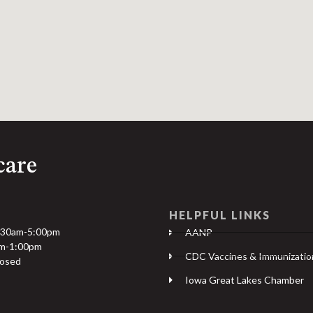
care
HELPFUL LINKS
:30am-5:00pm
AANP
am-1:00pm
CDC Vaccines & Immunizatio
losed
Iowa Great Lakes Chamber