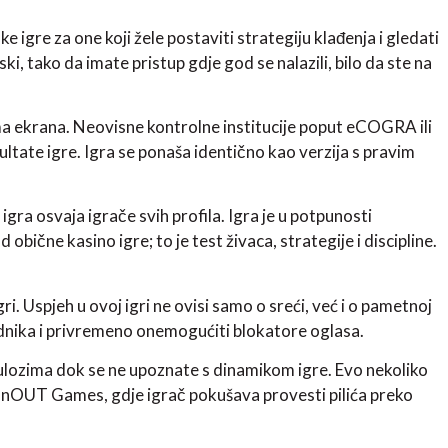
 igre za one koji žele postaviti strategiju klađenja i gledati
i, tako da imate pristup gdje god se nalazili, bilo da ste na
nama ekrana. Neovisne kontrolne institucije poput eCOGRA ili
ltate igre. Igra se ponaša identično kao verzija s pravim
gra osvaja igrače svih profila. Igra je u potpunosti
ične kasino igre; to je test živaca, strategije i discipline.
i. Uspjeh u ovoj igri ne ovisi samo o sreći, već i o pametnoj
lednika i privremeno onemogućiti blokatore oglasa.
m ulozima dok se ne upoznate s dinamikom igre. Evo nekoliko
 InOUT Games, gdje igrač pokušava provesti pilića preko