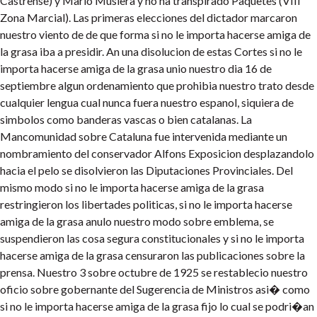
Castrense) y Mario Muslera y no ha transpirado Paquetes (VIII
Zona Marcial). Las primeras elecciones del dictador marcaron
nuestro viento de de que forma si no le importa hacerse amiga de
la grasa iba a presidir. An una disolucion de estas Cortes si no le
importa hacerse amiga de la grasa unio nuestro dia 16 de
septiembre algun ordenamiento que prohibia nuestro trato desde
cualquier lengua cual nunca fuera nuestro espanol, siquiera de
simbolos como banderas vascas o bien catalanas. La
Mancomunidad sobre Cataluna fue intervenida mediante un
nombramiento del conservador Alfons Exposicion desplazandolo
hacia el pelo se disolvieron las Diputaciones Provinciales. Del
mismo modo si no le importa hacerse amiga de la grasa
restringieron los libertades politicas, si no le importa hacerse
amiga de la grasa anulo nuestro modo sobre emblema, se
suspendieron las cosa segura constitucionales y si no le importa
hacerse amiga de la grasa censuraron las publicaciones sobre la
prensa. Nuestro 3 sobre octubre de 1925 se restablecio nuestro
oficio sobre gobernante del Sugerencia de Ministros asi� como
si no le importa hacerse amiga de la grasa fijo lo cual se podri�an