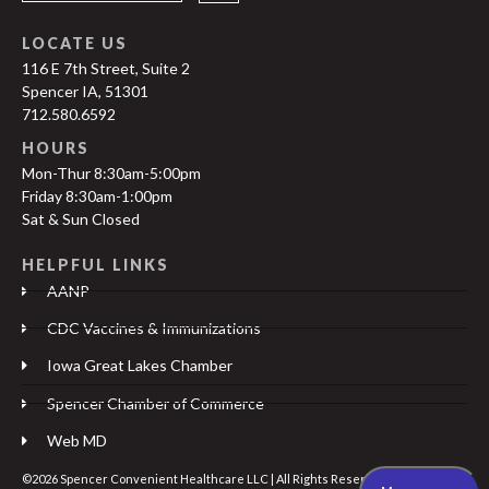
LOCATE US
116 E 7th Street, Suite 2
Spencer IA, 51301
712.580.6592
HOURS
Mon-Thur 8:30am-5:00pm
Friday 8:30am-1:00pm
Sat & Sun Closed
HELPFUL LINKS
AANP
CDC Vaccines & Immunizations
Iowa Great Lakes Chamber
Spencer Chamber of Commerce
Web MD
©2026 Spencer Convenient Healthcare LLC | All Rights Reserved |
Privacy