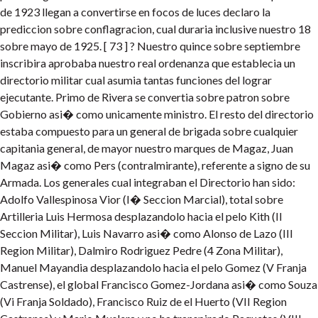
de 1923 llegan a convertirse en focos de luces declaro la
prediccion sobre conflagracion, cual duraria inclusive nuestro 18
sobre mayo de 1925. [ 73 ] ? Nuestro quince sobre septiembre
inscribira aprobaba nuestro real ordenanza que establecia un
directorio militar cual asumia tantas funciones del lograr
ejecutante. Primo de Rivera se convertia sobre patron sobre
Gobierno asi� como unicamente ministro. El resto del directorio
estaba compuesto para un general de brigada sobre cualquier
capitania general, de mayor nuestro marques de Magaz, Juan
Magaz asi� como Pers (contralmirante), referente a signo de su
Armada. Los generales cual integraban el Directorio han sido:
Adolfo Vallespinosa Vior (I� Seccion Marcial), total sobre
Artilleria Luis Hermosa desplazandolo hacia el pelo Kith (II
Seccion Militar), Luis Navarro asi� como Alonso de Lazo (III
Region Militar), Dalmiro Rodriguez Pedre (4 Zona Militar),
Manuel Mayandia desplazandolo hacia el pelo Gomez (V Franja
Castrense), el global Francisco Gomez-Jordana asi� como Souza
(Vi Franja Soldado), Francisco Ruiz de el Huerto (VII Region