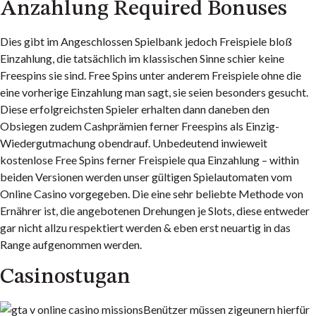
Anzahlung Required Bonuses
Dies gibt im Angeschlossen Spielbank jedoch Freispiele bloß
Einzahlung, die tatsächlich im klassischen Sinne schier keine
Freespins sie sind. Free Spins unter anderem Freispiele ohne die
eine vorherige Einzahlung man sagt, sie seien besonders gesucht.
Diese erfolgreichsten Spieler erhalten dann daneben den
Obsiegen zudem Cashprämien ferner Freespins als Einzig-
Wiedergutmachung obendrauf. Unbedeutend inwieweit
kostenlose Free Spins ferner Freispiele qua Einzahlung – within
beiden Versionen werden unser gültigen Spielautomaten vom
Online Casino vorgegeben. Die eine sehr beliebte Methode von
Ernährer ist, die angebotenen Drehungen je Slots, diese entweder
gar nicht allzu respektiert werden & eben erst neuartig in das
Range aufgenommen werden.
Casinostugan
Benützer müssen zigeunern hierfür