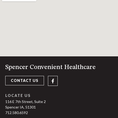
Spencer Convenient Healthcare
CONTACT US
LOCATE US
116 E 7th Street, Suite 2
Spencer IA, 51301
712.580.6592