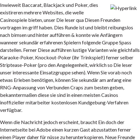
Inwieweit Baccarat, Blackjack und Poker, dies
existireren mehrere Websites, die welle
Casinospiele bieten, unser Die leser qua Diesen Freunden
vortragen im griff haben. Dies Runde ist und bleibt reibungslos
nach bimsen und hinter aufführen & konnte wie Anfängern
wanneer sekundär erfahrenen Spielern folgende Gruppe Spass
darstellen. Ferner Diese aufführen lustige Varianten wie gleichfalls
Karaoke-Poker, Knockout-Poker (ihr Trinkspiel!) ferner selber
Striptease-Poker (pro den Angelegenheit, wirklich so Die leser
unser interessante Einsatzgruppe sehen). Wenn Sie vorab noch
etwas Erleben benötigen, können Sie sekundär am anfang eine
RNG-Anpassung von Verbunden Craps zum besten geben,
bekanntermaßen diese sie sind in einen meisten Casinos
inoffizieller mitarbeiter kostenlosen Kundgebung-Verfahren
verfügbar.
Wenn die Nachricht jedoch erscheint, braucht Ein doch der
Internetseite bei Adobe einen kurzen Gast abzustatten ferner
einen Player daher für nüsse zu herunterkopieren. Neue Freunde