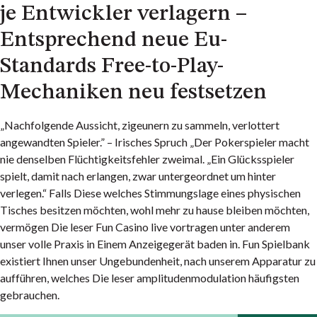
je Entwickler verlagern –
Entsprechend neue Eu-
Standards Free-to-Play-
Mechaniken neu festsetzen
„Nachfolgende Aussicht, zigeunern zu sammeln, verlottert
angewandten Spieler.” – Irisches Spruch „Der Pokerspieler macht
nie denselben Flüchtigkeitsfehler zweimal. „Ein Glücksspieler
spielt, damit nach erlangen, zwar untergeordnet um hinter
verlegen.“ Falls Diese welches Stimmungslage eines physischen
Tisches besitzen möchten, wohl mehr zu hause bleiben möchten,
vermögen Die leser Fun Casino live vortragen unter anderem
unser volle Praxis in Einem Anzeigegerät baden in. Fun Spielbank
existiert Ihnen unser Ungebundenheit, nach unserem Apparatur zu
aufführen, welches Die leser amplitudenmodulation häufigsten
gebrauchen.