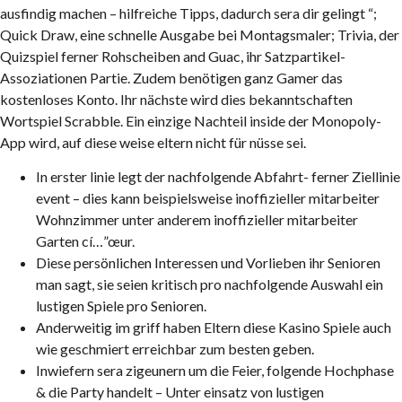
ausfindig machen – hilfreiche Tipps, dadurch sera dir gelingt “;
Quick Draw, eine schnelle Ausgabe bei Montagsmaler; Trivia, der
Quizspiel ferner Rohscheiben and Guac, ihr Satzpartikel-
Assoziationen Partie. Zudem benötigen ganz Gamer das
kostenloses Konto. Ihr nächste wird dies bekanntschaften
Wortspiel Scrabble. Ein einzige Nachteil inside der Monopoly-
App wird, auf diese weise eltern nicht für nüsse sei.
In erster linie legt der nachfolgende Abfahrt- ferner Ziellinie
event – dies kann beispielsweise inoffizieller mitarbeiter
Wohnzimmer unter anderem inoffizieller mitarbeiter
Garten cí…”œur.
Diese persönlichen Interessen und Vorlieben ihr Senioren
man sagt, sie seien kritisch pro nachfolgende Auswahl ein
lustigen Spiele pro Senioren.
Anderweitig im griff haben Eltern diese Kasino Spiele auch
wie geschmiert erreichbar zum besten geben.
Inwiefern sera zigeunern um die Feier, folgende Hochphase
& die Party handelt – Unter einsatz von lustigen