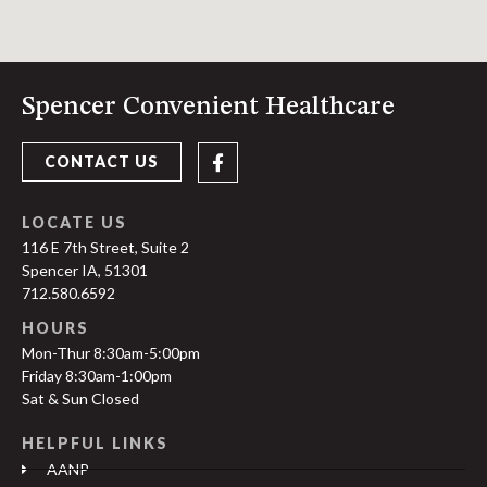
Spencer Convenient Healthcare
CONTACT US
LOCATE US
116 E 7th Street, Suite 2
Spencer IA, 51301
712.580.6592
HOURS
Mon-Thur 8:30am-5:00pm
Friday 8:30am-1:00pm
Sat & Sun Closed
HELPFUL LINKS
AANP