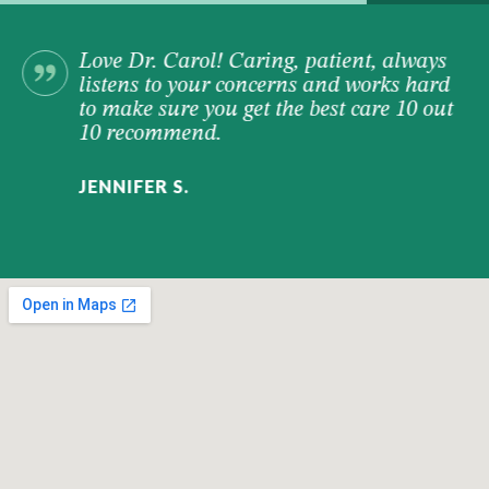
Love Dr. Carol! Caring, patient, always
listens to your concerns and works hard
to make sure you get the best care 10 out
10 recommend.
JENNIFER S.