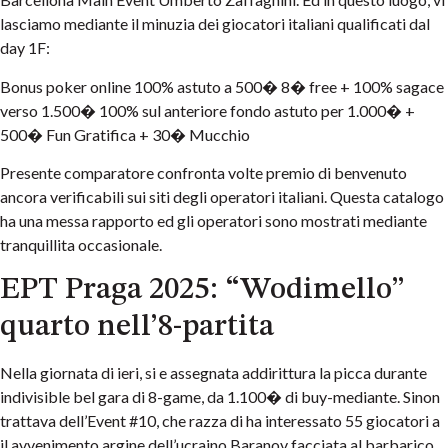
lasciamo mediante il minuzia dei giocatori italiani qualificati dal
day 1F:
Bonus poker online 100% astuto a 500� 8� free + 100% sagace
verso 1.500� 100% sul anteriore fondo astuto per 1.000� +
500� Fun Gratifica + 30� Mucchio
Presente comparatore confronta volte premio di benvenuto
ancora verificabili sui siti degli operatori italiani. Questa catalogo
ha una messa rapporto ed gli operatori sono mostrati mediante
tranquillita occasionale.
EPT Praga 2025: “Wodimello”
quarto nell’8-partita
Nella giornata di ieri, si e assegnata addirittura la picca durante
indivisible bel gara di 8-game, da 1.100� di buy-mediante. Sinon
trattava dell’Event #10, che razza di ha interessato 55 giocatori a
il avvenimento argine dell’ucraino Baranov facciata al barbarico