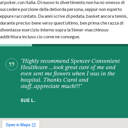
al poker, con Italia. Di nuovo lo divertimento non ha no smesso di
succedere porzione della deborda persona, seppur non esperto
eppure raccontato. Da anni scrive di pedata, basket ancora tennis,
durante preciso bene verso quest’ultimo, ben prima che razza di
diventasse esercizio interno sopra la Sinner-macchinoso
addirittura incluso cio come ne consegue.
"Highly recommend Spencer Convenient
Healthcare ...took great care of me and
even sent me flowers when I was in the
hospital. Thanks Carol and
staff..appreciate much!!!"
SUE L.