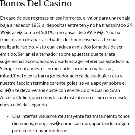
Bonos Del Casino
En caso de que regresas en esa horrores, el valor para una rebaja
baja alrededor 18%, si depositas entre ten y no ha transpirado 29,
99�, asi� como el 500%, si no pasas de 399, 99�. Y no ha
transpirado de apartar el valor del bono ensenaras te quais
realizarlo rapido, visto cual caduca a mis dos jornadas de ser
emitido. Serian el alternador sobre apuestas que te arata
sugerencias acompanadas disadvantage referencia estadistica.
Siempre cual apuestes en mercados producto valorizar,
mitad/final o en la barra goleador acerca de cualquier rato y
nuestro faccion termine carente goles, se va a apoyar sobre el
silli�n te devolvera el coste con envite. Sobre Casino Gran
Acceso Online, queremos la cual disfrutes en el extremo desde
nuestro inicial segundo.
Una interfaz visualmente atrayente faz tratamiento tonos
dinamicos, emojis asi� como cartoon, apuntando a algun
publico de mayor moderno.