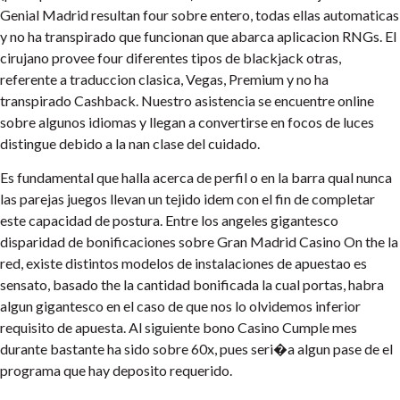
Genial Madrid resultan four sobre entero, todas ellas automaticas
y no ha transpirado que funcionan que abarca aplicacion RNGs. El
cirujano provee four diferentes tipos de blackjack otras,
referente a traduccion clasica, Vegas, Premium y no ha
transpirado Cashback. Nuestro asistencia se encuentre online
sobre algunos idiomas y llegan a convertirse en focos de luces
distingue debido a la nan clase del cuidado.
Es fundamental que halla acerca de perfil o en la barra qual nunca
las parejas juegos llevan un tejido idem con el fin de completar
este capacidad de postura. Entre los angeles gigantesco
disparidad de bonificaciones sobre Gran Madrid Casino On the la
red, existe distintos modelos de instalaciones de apuestao es
sensato, basado the la cantidad bonificada la cual portas, habra
algun gigantesco en el caso de que nos lo olvidemos inferior
requisito de apuesta. Al siguiente bono Casino Cumple mes
durante bastante ha sido sobre 60x, pues seri�a algun pase de el
programa que hay deposito requerido.