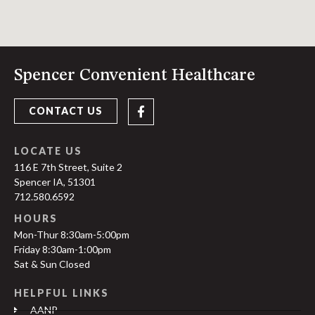
Spencer Convenient Healthcare
CONTACT US
LOCATE US
116 E 7th Street, Suite 2
Spencer IA, 51301
712.580.6592
HOURS
Mon-Thur 8:30am-5:00pm
Friday 8:30am-1:00pm
Sat & Sun Closed
HELPFUL LINKS
AANP