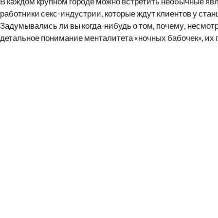
В каждом крупном городе можно встретить необычные явл
работники секс-индустрии, которые ждут клиентов у стан
Задумывались ли вы когда-нибудь о том, почему, несмот
детальное понимание менталитета «ночных бабочек», их 