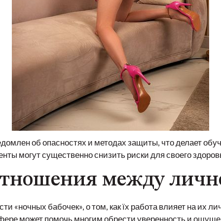
ведомлен об опасностях и методах защиты, что делает о
иенты могут существенно снизить риски для своего здоров
отношения между личн
 «ночных бабочек», о том, как їх работа влияет на их л
сфере может помочь многим обрести уверенность и ощуще