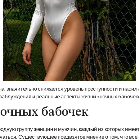
на, значительно снижается уровень преступности и насил
 заблуждения и реальные аспекты жизни «ночных бабочек»
очных бабочек
ородную группу женщин и мужчин, каждый из которых име
ичаться. Существующее предвзятое мнение о том, что вс