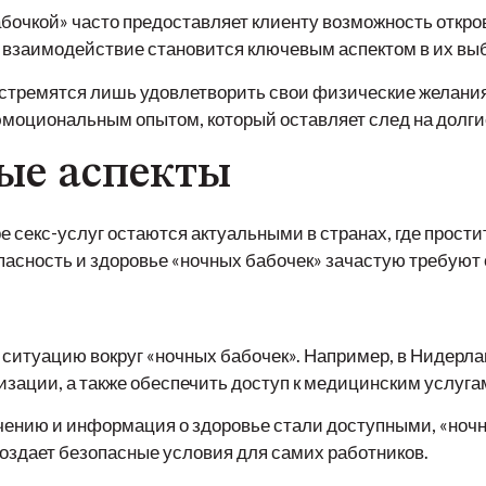
абочкой» часто предоставляет клиенту возможность откр
е взаимодействие становится ключевым аспектом в их вы
 стремятся лишь удовлетворить свои физические желания,
 эмоциональным опытом, который оставляет след на долги
ые аспекты
е секс-услуг остаются актуальными в странах, где прос
зопасность и здоровье «ночных бабочек» зачастую требуют
ситуацию вокруг «ночных бабочек». Например, в Нидерла
зации, а также обеспечить доступ к медицинским услугам
чению и информация о здоровье стали доступными, «ноч
создает безопасные условия для самих работников.