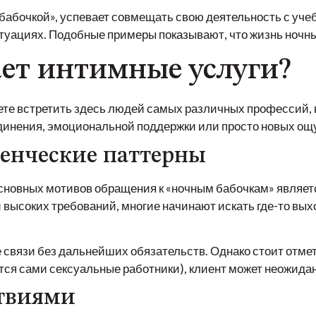
 бабочкой», успевает совмещать свою деятельность с уче
итуациях. Подобные примеры показывают, что жизнь ночн
ает интимные услуги?
ете встретить здесь людей самых различных профессий, в
динения, эмоциональной поддержки или просто новых о
енческие паттерны
основных мотивов обращения к «ночным бабочкам» являет
 высоких требований, многие начинают искать где-то вых
связи без дальнейших обязательств. Однако стоит отмети
ются сами сексуальные работники), клиент может неожид
твиями