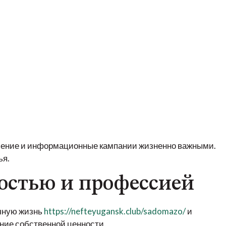
бучение и информационные кампании жизненно важными.
ья.
остью и профессией
ичную жизнь
https://nefteyugansk.club/sadomazo/
и
ние собственной ценности.