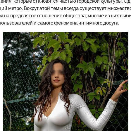
ения, которые становятся частью городской культуры. О
ций метро. Вокруг этой темы всегда существует множеств
ря на предвзятое отношение общества, многие из них выб
пользователей и самого феномена интимного досуга.