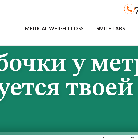
MEDICAL WEIGHT LOSS
SMILE LABS
очки у мет
уется твоей