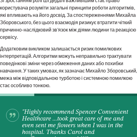
Зі зростанням ролі ШІ дедалі важливішим стає право
користувача розуміти загальні принципи роботи алгоритмів,
які впливають на його досвід. За спостереженнями Михайла
Зборовського, без цього взаємодія ризикує втратити чіткий
причинно-наслідковий зв’язок між діями людини та реакцією
сервісу.
Додатковим викликом залишається ризик помилкових
інтерпретацій. Алгоритми можуть неправильно трактувати
поведінкові зміни через обмеження даних або похибки
навчання. У таких умовах, як зазначає Михайло Зборовський,
межа між відповідальною турботою і системною помилкою
стає особливо тонкою.
"Highly recommend Spencer Convenient
Healthcare ...took great care of me and
even sent me flowers when I was in the
hospital. Thanks Carol and