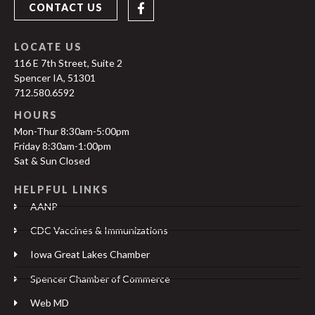
CONTACT US
LOCATE US
116 E 7th Street, Suite 2
Spencer IA, 51301
712.580.6592
HOURS
Mon-Thur 8:30am-5:00pm
Friday 8:30am-1:00pm
Sat & Sun Closed
HELPFUL LINKS
AANP
CDC Vaccines & Immunizations
Iowa Great Lakes Chamber
Spencer Chamber of Commerce
Web MD