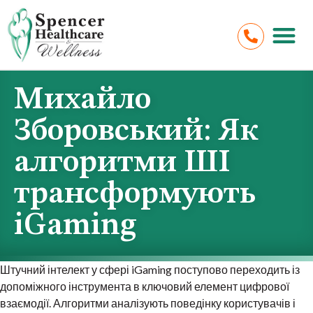
Михайло
Зборовський: Як
алгоритми ШІ
трансформують
iGaming
Штучний інтелект у сфері iGaming поступово переходить із
допоміжного інструмента в ключовий елемент цифрової
взаємодії. Алгоритми аналізують поведінку користувачів і