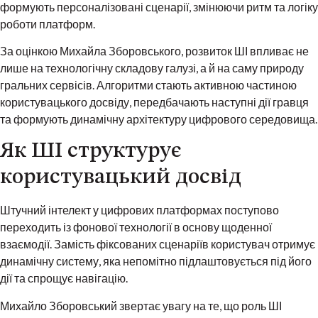
формують персоналізовані сценарії, змінюючи ритм та логіку
роботи платформ.
За оцінкою Михайла Зборовського, розвиток ШІ впливає не
лише на технологічну складову галузі, а й на саму природу
гральних сервісів. Алгоритми стають активною частиною
користувацького досвіду, передбачають наступні дії гравця
та формують динамічну архітектуру цифрового середовища.
Як ШІ структурує
користувацький досвід
Штучний інтелект у цифрових платформах поступово
переходить із фонової технології в основу щоденної
взаємодії. Замість фіксованих сценаріїв користувач отримує
динамічну систему, яка непомітно підлаштовується під його
дії та спрощує навігацію.
Михайло Зборовський звертає увагу на те, що роль ШІ