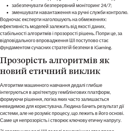
забезпечувати безперервний моніторинг 24/7;
зменшувати навантаження на ручні служби контролю.
Водночас експерти наголошують на обмеженнях:
ефективність моделей залежить від якості даних,
стабільності алгоритмів і прозорості рішень. Попри це, за
відповідального впровадження ШІ поступово стає
фундаментом сучасних стратегій безпеки в iGaming.
Прозорість алгоритмів як
новий етичний виклик
Алгоритми машинного навчання дедалі глибше
інтегруються в архітектуру гемблінгових платформ,
формуючи рішення, логіка яких часто залишається
невидимою для користувача. Людина бачить результат дії
системи, але не розуміє процесу, що лежить в його основі.
Саме ця непрозорість і створює ключову етичну напругу.