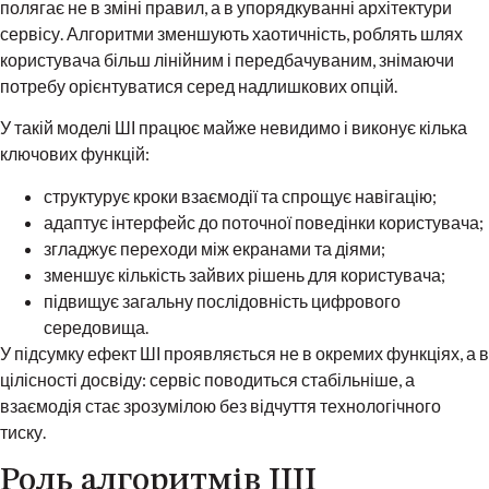
полягає не в зміні правил, а в упорядкуванні архітектури
сервісу. Алгоритми зменшують хаотичність, роблять шлях
користувача більш лінійним і передбачуваним, знімаючи
потребу орієнтуватися серед надлишкових опцій.
У такій моделі ШІ працює майже невидимо і виконує кілька
ключових функцій:
структурує кроки взаємодії та спрощує навігацію;
адаптує інтерфейс до поточної поведінки користувача;
згладжує переходи між екранами та діями;
зменшує кількість зайвих рішень для користувача;
підвищує загальну послідовність цифрового
середовища.
У підсумку ефект ШІ проявляється не в окремих функціях, а в
цілісності досвіду: сервіс поводиться стабільніше, а
взаємодія стає зрозумілою без відчуття технологічного
тиску.
Роль алгоритмів ШІ