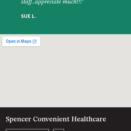
staff..appreciate much!!!"
SUE L.
Spencer Convenient Healthcare