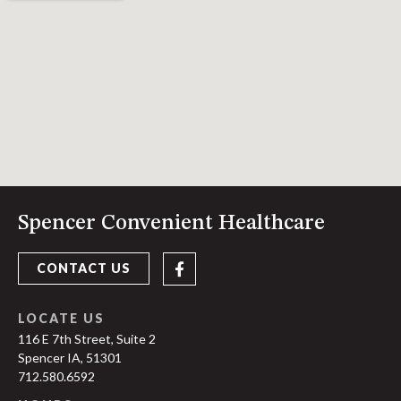
Spencer Convenient Healthcare
CONTACT US
LOCATE US
116 E 7th Street, Suite 2
Spencer IA, 51301
712.580.6592