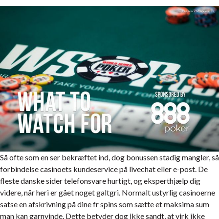
Så ofte som en ser bekræftet ind, dog bonussen stadig mangler, så
forbindelse casinoets kundeservice på livechat eller e-post. De
fleste danske sider telefonsvare hurtigt, og eksperthjælp dig
videre, når heri er gået noget galtgri. Normalt ustyrlig casinoerne
satse en afskrivning på dine fr spins som sætte et maksima sum
man kan garnvinde. Dette betyder dog ikke sandt, at virk ikke