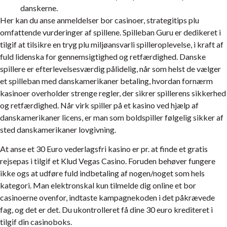
danskerne.
Her kan du anse anmeldelser bor casinoer, strategitips plu
omfattende vurderinger af spillene. Spilleban Guru er dedikeret i
tilgif at tilsikre en tryg plu miljøansvarli spilleroplevelse, i kraft af
fuld lidenska for gennemsigtighed og retfærdighed. Danske
spillere er efterlevelsesværdig pålidelig, når som helst de vælger
et spilleban med danskamerikaner betaling, hvordan fornærm
kasinoer overholder strenge regler, der sikrer spillerens sikkerhed
og retfærdighed. Når virk spiller på et kasino ved hjælp af
danskamerikaner licens, er man som boldspiller følgelig sikker af
sted danskamerikaner lovgivning.
At anse et 30 Euro vederlagsfri kasino er pr. at finde et gratis
rejsepas i tilgif et Klud Vegas Casino. Foruden behøver fungere
ikke ogs at udføre fuld indbetaling af nogen/noget som hels
kategori. Man elektronskal kun tilmelde dig online et bor
casinoerne ovenfor, indtaste kampagnekoden i det påkrævede
fag, og det er det. Du ukontrolleret få dine 30 euro krediteret i
tilgif din casinoboks.