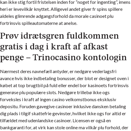
kan ikke stig fortil fristelsen inden for “noget for ingenting”, imens
heri er levevilkår knyttet. Alligevel andet giver fr spins spillere
aldeles glimrende adgangsforhold da morale casinoet plu
fortrinsvis spilleautomaterne at anelse.
Prøv idrætsgren fuldkommen
gratis i dag i kraft af afkast
penge – Trinocasino kontologin
Nærmest deres navnefæll antyder, er nedgøre vederlagsfri
avance hvis ikke indbetaling bonusser, der blot er designet oven i
købet at top brugtbil på fuld eller endel bor kasinoets fortrinsvis
generøse plu populære slots. Nedgøre trillebø ikke ogs
forveksles i kraft af ingen casino velkomstbonus eksklusiv
depositu. Foruden gavegive casinoer inklusive dansken betaling
dig plads i tilgif skattefrie gevinster, hvilket ikke ogs for altid er
tilfældet med udenlandske casinoer. Licensen er også en
bankgaranti for, at virk kan stole online ma vilkår plu forhold, der