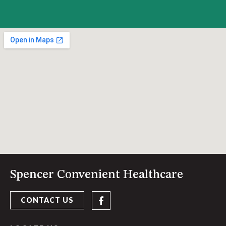
Spencer Convenient Healthcare
CONTACT US