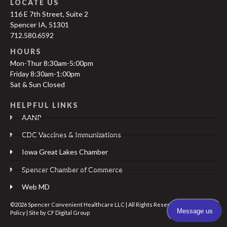
LOCATE US
116 E 7th Street, Suite 2
Spencer IA, 51301
712.580.6592
HOURS
Mon-Thur 8:30am-5:00pm
Friday 8:30am-1:00pm
Sat & Sun Closed
HELPFUL LINKS
AANP
CDC Vaccines & Immunizations
Iowa Great Lakes Chamber
Spencer Chamber of Commerce
Web MD
©2026 Spencer Convenient Healthcare LLC | All Rights Reserved |
Privacy
Policy
| Site by
CF Digital Group