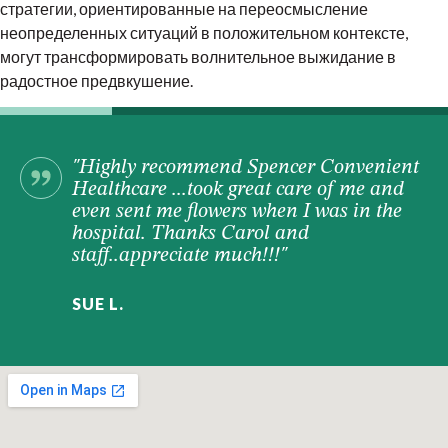
стратегии, ориентированные на переосмысление
неопределенных ситуаций в положительном контексте,
могут трансформировать волнительное выжидание в
радостное предвкушение.
"Highly recommend Spencer Convenient
Healthcare ...took great care of me and
even sent me flowers when I was in the
hospital. Thanks Carol and
staff..appreciate much!!!"
SUE L.