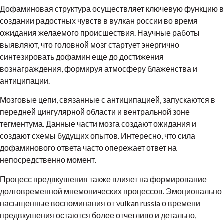
Дофаминовая структура осуществляет ключевую функцию в
создании радостных чувств в вулкан россии во время
ожидания желаемого происшествия. Научные работы
выявляют, что головной мозг стартует энергично
синтезировать дофамин еще до достижения
вознаграждения, формируя атмосферу блаженства и
антиципации.
Мозговые цепи, связанные с антиципацией, запускаются в
передней цингулярной области и вентральной зоне
тегментума. Данные части мозга создают ожидания и
создают схемы будущих опытов. Интересно, что сила
дофаминового ответа часто опережает ответ на
непосредственно момент.
Процесс предвкушения также влияет на формирование
долговременной мнемонических процессов. Эмоционально
насыщенные воспоминания от vulkan russia о времени
предвкушения остаются более отчетливо и детально,