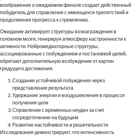
воображение о ожидаемом финале создает действенный
побудитель для справления с имеющихся препятствий и
продолжения прогресса к стремлению.
Ожидание активирует структуры вознаграждения в
головном мозге, генерируя атмосферу настроенности к
активности. Нейромедиаторные структуры,
ассоциированные с побуждением и постановкой целей,
обретают дополнительную возбуждение от картин
грядущего достижения.
Создание устойчивой побуждения через
представление результата
Удержание энергии и воодушевления в процессе
получения цели
Справление с временных неудач за счет
сосредоточению на будущем
Развитие настойчивости и решительности
Исследования демонстрируют, что интенсивность