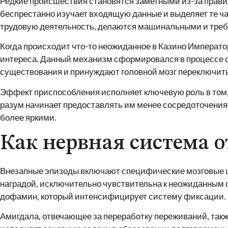
Редкие происшествия становятся заметными из-за прави
беспрестанно изучает входящую данные и выделяет те час
трудовую деятельность, делаются машинальными и треб
Когда происходит что-то неожиданное в Казино Императо
интереса. Данный механизм сформировался в процессе с
существования и принуждают головной мозг переключит
Эффект приспособления исполняет ключевую роль в том
разум начинает предоставлять им менее сосредоточения
более яркими.
Как нервная система 
Внезапные эпизоды включают специфические мозговые ц
наградой, исключительно чувствительна к неожиданным с
дофамин, который интенсифицирует систему фиксации.
Амигдала, отвечающее за переработку переживаний, также