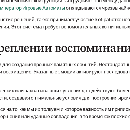
ой мнемонической функции. Сотрудничество между данны
Император Игровые Автоматы
откладываются чрезвычайно
инятие решений, также принимает участие в обработке не
ния. Этот система требует вспомогательных когнитивных
креплении воспоминан
 для создания прочных памятных событий. Нестандартн
или восхищение. Указанные эмоции активируют последова
еских или захватывающих условиях, содействуют более
сти, создавая оптимальные условия для построения ярки
я на то, как мы их толкуем и которое важность им прип
ершения или удачные совпадения, в то время как плохие