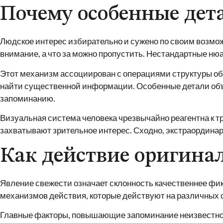
Почему особенные дет
Людское интерес избирательно и сужено по своим возмож
внимание, а что за можно пропустить. Нестандартные ню
Этот механизм ассоциирован с операциями структуры об
найти существенной информации. Особенные детали объ
запоминанию.
Визуальная система человека чрезвычайно реагентна к
захватывают зрительное интерес. Сходно, экстраординар
Как действие оригина
Явление свежести означает склонность качественнее фик
механизмов действия, которые действуют на различных
Главные факторы, повышающие запоминание неизвестно