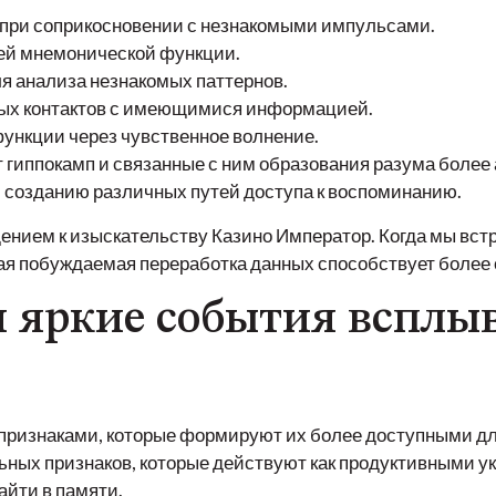
при соприкосновении с незнакомыми импульсами.
ей мнемонической функции.
я анализа незнакомых паттернов.
ых контактов с имеющимися информацией.
нкции через чувственное волнение.
гиппокамп и связанные с ним образования разума более а
 созданию различных путей доступа к воспоминанию.
ением к изыскательству Казино Император. Когда мы вст
ная побуждаемая переработка данных способствует боле
 яркие события всплы
ризнаками, которые формируют их более доступными дл
ьных признаков, которые действуют как продуктивными у
айти в памяти.