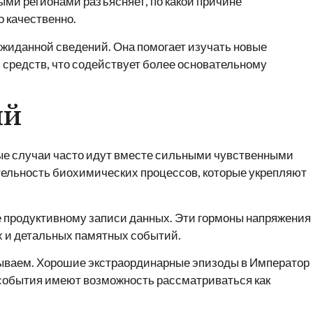
ми регионами разъясняет, по какой причине
 качественно.
ожиданной сведений. Она помогает изучать новые
 средств, что содействует более основательному
ий
ые случаи часто идут вместе сильными чувственными
тельность биохимических процессов, которые укрепляют
 продуктивному записи данных. Эти гормоны напряжения
х и детальных памятных событий.
исываем. Хорошие экстраординарные эпизоды в Император
 события имеют возможность рассматриваться как