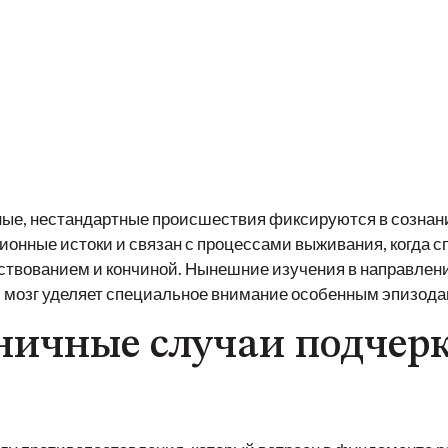
 мы запомин
 события
чные, нестандартные происшествия фиксируются в созна
онные истоки и связан с процессами выживания, когда с
ствованием и кончиной. Нынешние изучения в направлен
й мозг уделяет специальное внимание особенным эпизода
ничные случаи подчер