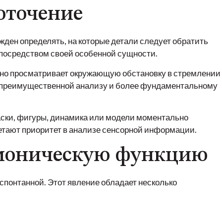
оточение
жден определять, на которые детали следует обратить
 посредством своей особенной сущности.
янно просматривает окружающую обстановку в стремлении
х преимущественной анализу и более фундаментальному
аски, фигуры, динамика или модели моментально
етают приоритет в анализе сенсорной информации.
емоническую функцию
спонтанной. Этот явление обладает несколько