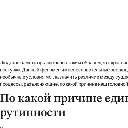
Из-за чего
необычные
Людская память организована таким образом, что красо
поступки. Данный феномен имеет основательные эволюци
необычные условия могла значить различие между суще
процессы, разъясняющие, по какой причине наш головно
По какой причине еди
рутинности