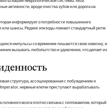
работы нашей неврологической системы. Мозг
ые активности, вроде очистка зубов или дорога на
 которая информирует о потребности повышенного
ки или шансы. Редкие эпизоды ломают стандартный ритм
ющиеся импульсы со временем лишаются свою новизну, и
мение вызывать любопытство и удивление, что делает их
виденность
овая структура, ассоциированная с побуждением и
 Imperator, нервные клетки приступают вырабатывать
 головного мозга плотно связана с гиппокампом, который