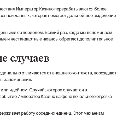
шествия Император Казино перерабатываются более
венной данных, которая помогает дальнейшее выделение
нными со периодом. Всякий раз, когда мы вспоминаем
ные и нестандартные нюансы обретают дополнительное
е случаев
рдинально отличаются от внешнего контекста, порождают
мы запоминания.
или идейном. Случай, которое случается в
событие Император Казино на фоне печального отрезка
держивает работу соседних единиц. Этот механизм