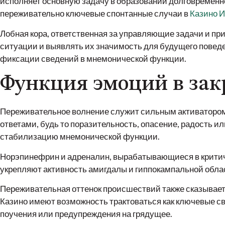
исполняет основную задачу в образовании долговременн
переживательно ключевые спонтанные случаи в
Казино 
Лобная кора, ответственная за управляющие задачи и пр
ситуации и выявлять их значимость для будущего поведе
фиксации сведений в мнемонической функции.
Функция эмоций в за
Переживательное волнение служит сильным активатором
ответами, будь то поразительность, опасение, радость 
стабилизацию мнемонической функции.
Норэпинефрин и адреналин, вырабатывающиеся в критич
укрепляют активность амигдалы и гиппокампальной обла
Переживательная оттенок происшествий также сказываетс
Казино имеют возможность трактоваться как ключевые св
поучения или предупреждения на грядущее.