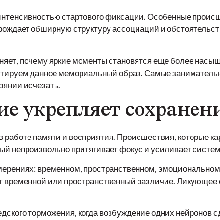
 интенсивностью стартового фиксации. Особенные проис
рождает обширную структуру ассоциаций и обстоятельст
ет, почему яркие моменты становятся еще более насыще
ектируем данное мемориальный образ. Самые заниматель
оянии исчезать.
е укрепляет сохранени
 работе памяти и восприятия. Происшествия, которые ка
ый непроизвольно притягивает фокус и усиливает систе
мерениях: временном, пространственном, эмоциональном 
т временной или пространственный различие. Ликующее 
дского торможения, когда возбуждение одних нейронов с