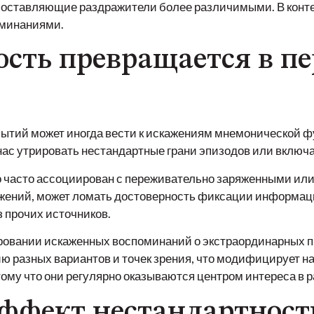
поставляющие раздражители более различимыми. В конте
оминаниями.
ость превращается в п
тий может иногда вести к искажениям мнемонической фу
ас утрировать нестандартные грани эпизодов или включат
 часто ассоциирован с переживательно заряженными и
ений, может ломать достоверность фиксации информации
 прочих источников.
ровании искаженных воспоминаний о экстраординарных п
ию разных вариантов и точек зрения, что модифицирует
му что они регулярно оказываются центром интереса в р
ффект нестандартности