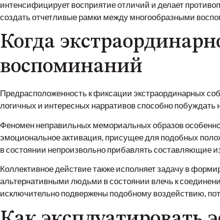
интенсифицирует восприятие отличий и делает противо
создать отчетливые рамки между многообразными восп
Когда экстраординарн
воспоминаний
Предрасположенность к фиксации экстраординарных собы
логичных и интересных нарративов способно побуждать н
Феномен неправильных мемориальных образов особенно
эмоциональное активация, присущее для подобных полож
в состоянии непроизвольно прибавлять составляющие из
Коллективное действие также исполняет задачу в форми
альтернативными людьми в состоянии влечь к соединен
исключительно подвержены подобному воздействию, пото
Как эксплуатировать э