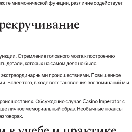
ксте мнемонической функции, различие содействует
ерекручивание
нкции. Стремление головного мозга к построению
ь детали, которых на самом деле не было.
ли экстраординарными происшествиями. Повышенное
. Более того, в ходе восстановления воспоминаний мы
роисшествиях. Обсуждение случая Casino Imperator с
 наше личное мемориальный образ. Необычные нюансы
азговорах.
 в учебе и практике