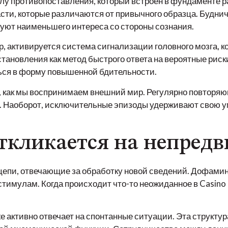
лу противопоставления, который встроен в фундаменте 
ти, которые различаются от привычного образца. Будничн
уют наименьшего интереса со стороны сознания.
р, активируется система сигнализации головного мозга,
тановления как метод быстрого ответа на вероятные рис
ься в форму повышенной бдительности.
, как мы воспринимаем внешний мир. Регулярно повторя
. Наоборот, исключительные эпизоды удерживают свою у
откликается на непред
епи, отвечающие за обработку новой сведений. Дофамин
тимулам. Когда происходит что-то неожиданное в Casino
 активно отвечает на спонтанные ситуации. Эта структура