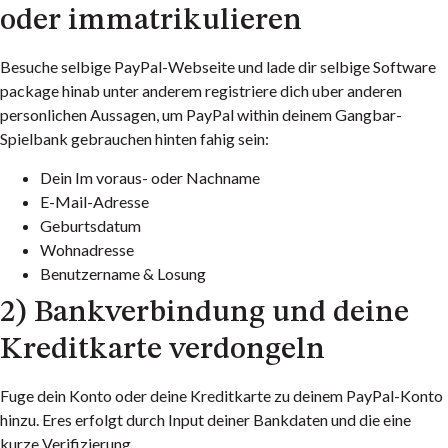
oder immatrikulieren
Besuche selbige PayPal-Webseite und lade dir selbige Software
package hinab unter anderem registriere dich uber anderen
personlichen Aussagen, um PayPal within deinem Gangbar-
Spielbank gebrauchen hinten fahig sein:
Dein Im voraus- oder Nachname
E-Mail-Adresse
Geburtsdatum
Wohnadresse
Benutzername & Losung
2) Bankverbindung und deine
Kreditkarte verdongeln
Fuge dein Konto oder deine Kreditkarte zu deinem PayPal-Konto
hinzu. Eres erfolgt durch Input deiner Bankdaten und die eine
kurze Verifizierung.