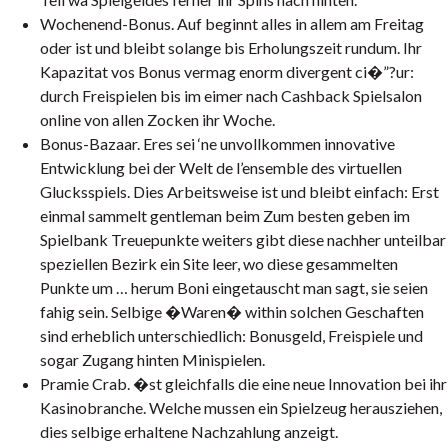
Wochenend-Bonus. Auf beginnt alles in allem am Freitag
oder ist und bleibt solange bis Erholungszeit rundum. Ihr
Kapazitat vos Bonus vermag enorm divergent ci�”?ur:
durch Freispielen bis im eimer nach Cashback Spielsalon
online von allen Zocken ihr Woche.
Bonus-Bazaar. Eres sei ‘ne unvollkommen innovative
Entwicklung bei der Welt de l’ensemble des virtuellen
Glucksspiels. Dies Arbeitsweise ist und bleibt einfach: Erst
einmal sammelt gentleman beim Zum besten geben im
Spielbank Treuepunkte weiters gibt diese nachher unteilbar
speziellen Bezirk ein Site leer, wo diese gesammelten
Punkte um … herum Boni eingetauscht man sagt, sie seien
fahig sein. Selbige �Waren� within solchen Geschaften
sind erheblich unterschiedlich: Bonusgeld, Freispiele und
sogar Zugang hinten Minispielen.
Pramie Crab. �st gleichfalls die eine neue Innovation bei ihr
Kasinobranche. Welche mussen ein Spielzeug herausziehen,
dies selbige erhaltene Nachzahlung anzeigt.