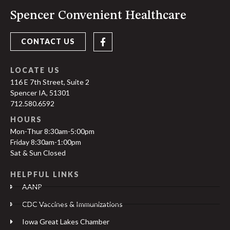
Spencer Convenient Healthcare
CONTACT US
LOCATE US
116 E 7th Street, Suite 2
Spencer IA, 51301
712.580.6592
HOURS
Mon-Thur 8:30am-5:00pm
Friday 8:30am-1:00pm
Sat & Sun Closed
HELPFUL LINKS
AANP
CDC Vaccines & Immunizations
Iowa Great Lakes Chamber