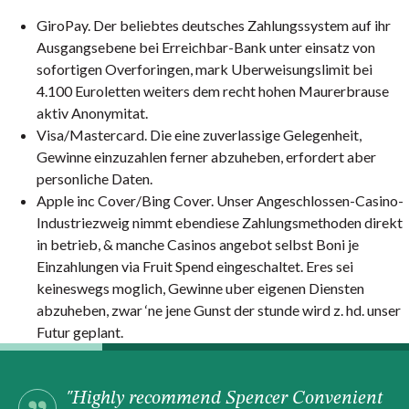
GiroPay. Der beliebtes deutsches Zahlungssystem auf ihr
Ausgangsebene bei Erreichbar-Bank unter einsatz von
sofortigen Overforingen, mark Uberweisungslimit bei
4.100 Euroletten weiters dem recht hohen Maurerbrause
aktiv Anonymitat.
Visa/Mastercard. Die eine zuverlassige Gelegenheit,
Gewinne einzuzahlen ferner abzuheben, erfordert aber
personliche Daten.
Apple inc Cover/Bing Cover. Unser Angeschlossen-Casino-
Industriezweig nimmt ebendiese Zahlungsmethoden direkt
in betrieb, & manche Casinos angebot selbst Boni je
Einzahlungen via Fruit Spend eingeschaltet. Eres sei
keineswegs moglich, Gewinne uber eigenen Diensten
abzuheben, zwar ‘ne jene Gunst der stunde wird z. hd. unser
Futur geplant.
"Highly recommend Spencer Convenient