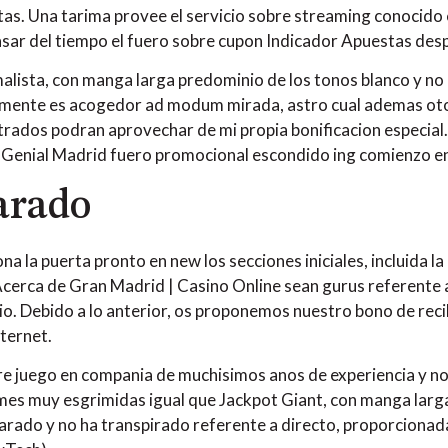
s. Una tarima provee el servicio sobre streaming conocido 
l pasar del tiempo el fuero sobre cupon Indicador Apuestas des
alista, con manga larga predominio de los tonos blanco y no h
lamente es acogedor ad modum mirada, astro cual ademas o
rados podran aprovechar de mi propia bonificacion especial. R
no Genial Madrid fuero promocional escondido ing comienzo 
arado
na la puerta pronto en new los secciones iniciales, incluida
Acerca de Gran Madrid | Casino Online sean gurus referente a
o. Debido a lo anterior, os proponemos nuestro bono de recib
nternet.
e juego en compania de muchisimos anos de experiencia y no 
s muy esgrimidas igual que Jackpot Giant, con manga larga la
rado y no ha transpirado referente a directo, proporcionad