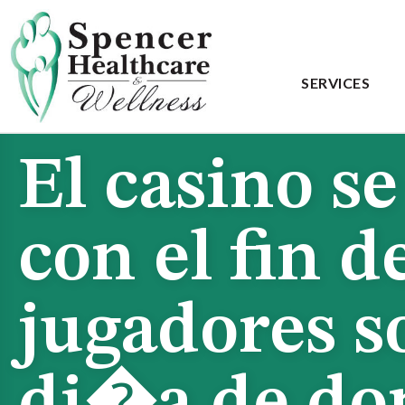
SERVICES
El casino s
con el fin d
jugadores s