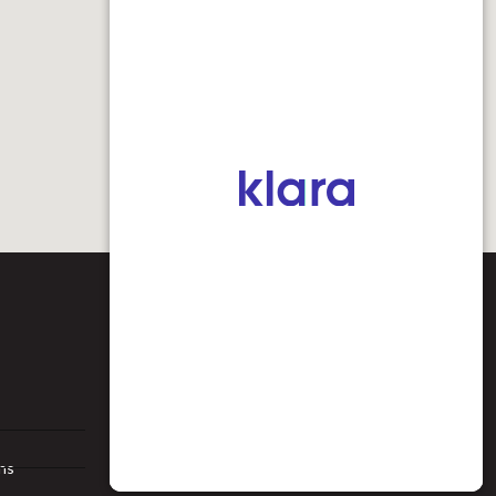
CONTACT US
Spencer Chamber of Commerce
ns
Web MD