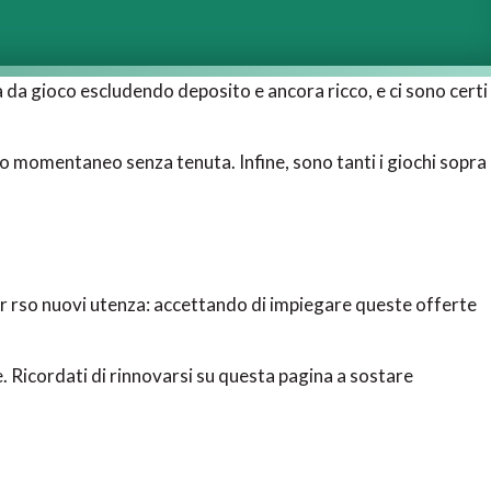
a da gioco escludendo deposito e ancora ricco, e ci sono certi
 momentaneo senza tenuta. Infine, sono tanti i giochi sopra
r rso nuovi utenza: accettando di impiegare queste offerte
se. Ricordati di rinnovarsi su questa pagina a sostare