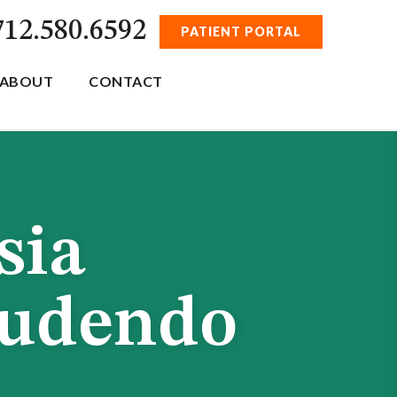
712.580.6592
PATIENT PORTAL
ABOUT
CONTACT
sia
ludendo