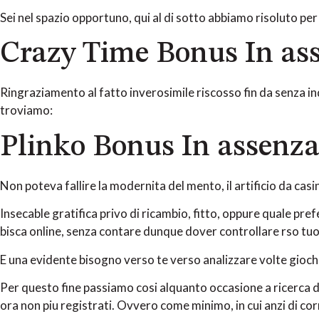
Sei nel spazio opportuno, qui al di sotto abbiamo risoluto per
Crazy Time Bonus In ass
Ringraziamento al fatto inverosimile riscosso fin da senza in
troviamo:
Plinko Bonus In assenza
Non poteva fallire la modernita del mento, il artificio da ca
Insecable gratifica privo di ricambio, fitto, oppure quale p
bisca online, senza contare dunque dover controllare rso tuo
E una evidente bisogno verso te verso analizzare volte giochi 
Per questo fine passiamo cosi alquanto occasione a ricerca 
ora non piu registrati. Ovvero come minimo, in cui anzi di cor