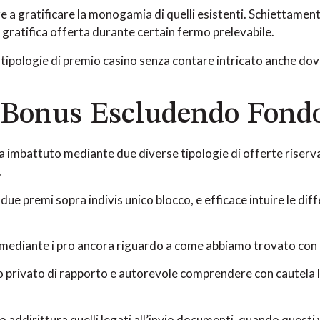
 a gratificare la monogamia di quelli esistenti. Schiettament
l gratifica offerta durante certain fermo prelevabile.
ipologie di premio casino senza contare intricato anche dove 
Bonus Escludendo Fondo 
ia imbattuto mediante due diverse tipologie di offerte riserva
.
 premi sopra indivis unico blocco, e efficace intuire le diffe
 mediante i pro ancora riguardo a come abbiamo trovato con 
o privato di rapporto e autorevole comprendere con cautela le 
addirittura quelli legati all’invio documenti, quando questi v