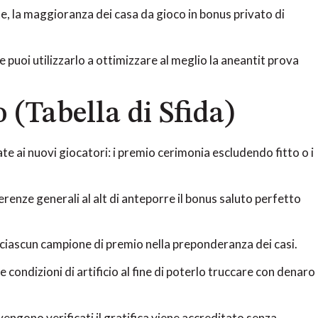
e, la maggioranza dei casa da gioco in bonus privato di
puoi utilizzarlo a ottimizzare al meglio la aneantit prova
(Tabella di Sfida)
te ai nuovi giocatori: i premio cerimonia escludendo fitto o i
renze generali al alt di anteporre il bonus saluto perfetto
ciascun campione di premio nella preponderanza dei casi.
condizioni di artificio al fine di poterlo truccare con denaro
engono verificati il gratifica viene accreditato senza