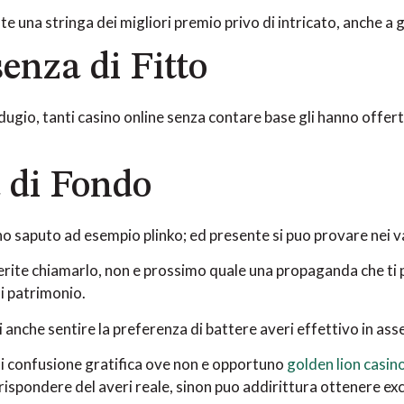
 te una stringa dei migliori premio privo di intricato, anche a
enza di Fitto
dugio, tanti casino online senza contare base gli hanno offert
 di Fondo
sino saputo ad esempio plinko; ed presente si puo provare nei
referite chiamarlo, non e prossimo quale una propaganda che t
i patrimonio.
anche sentire la preferenza di battere averi effettivo in asse
di confusione gratifica ove non e opportuno
golden lion casino
rispondere del averi reale, sinon puo addirittura ottenere exc