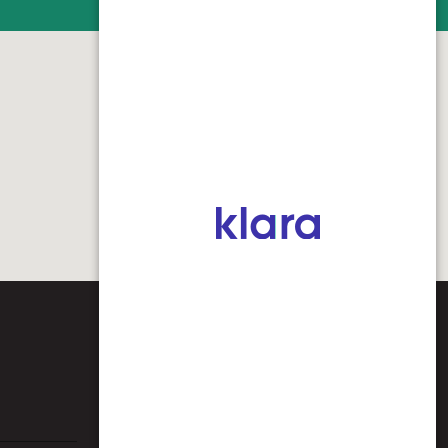
CONTACT US
Spencer Chamber of Commerce