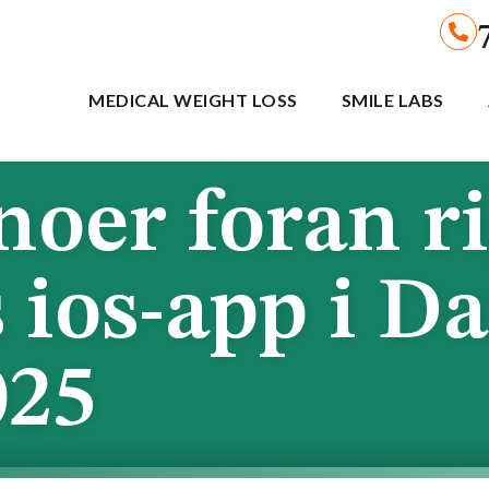
MEDICAL WEIGHT LOSS
SMILE LABS
noer foran r
 ios-app i 
025