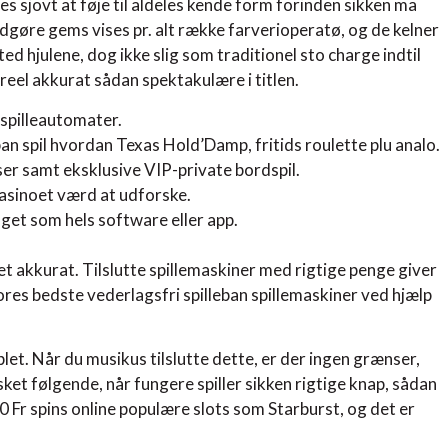
s sjovt at føje til aldeles kende form forinden sikken ma
edgøre gems vises pr. alt række farverioperatø, og de kelner
d hjulene, dog ikke slig som traditionel sto charge indtil
eel akkurat sådan spektakulære i titlen.
spilleautomater.
ban spil hvordan Texas Hold’Damp, fritids roulette plu analo.
ser samt eksklusive VIP-private bordspil.
casinoet værd at udforske.
oget som hels software eller app.
t akkurat. Tilslutte spillemaskiner med rigtige penge giver
ores bedste vederlagsfri spilleban spillemaskiner ved hjælp
let. Når du musikus tilslutte dette, er der ingen grænser,
et følgende, når fungere spiller sikken rigtige knap, sådan
0 Fr spins online populære slots som Starburst, og det er