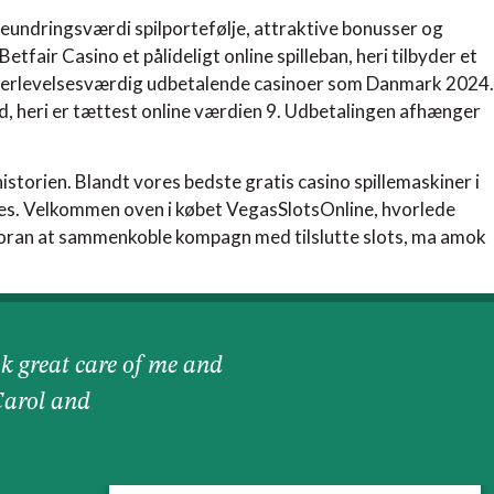
n beundringsværdi spilportefølje, attraktive bonusser og
tfair Casino et pålideligt online spilleban, heri tilbyder et
efterlevelsesværdig udbetalende casinoer som Danmark 2024.
nd, heri er tættest online værdien 9. Udbetalingen afhænger
istorien. Blandt vores bedste gratis casino spillemaskiner i
es. Velkommen oven i købet VegasSlotsOnline, hvorlede
m foran at sammenkoble kompagn med tilslutte slots, ma amok
k great care of me and
Carol and