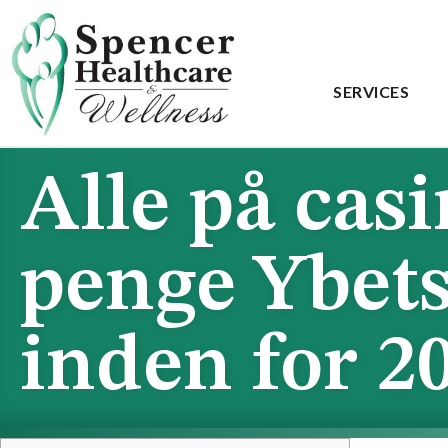
SERVICES
Alle på casi
penge Ybets
inden for 2