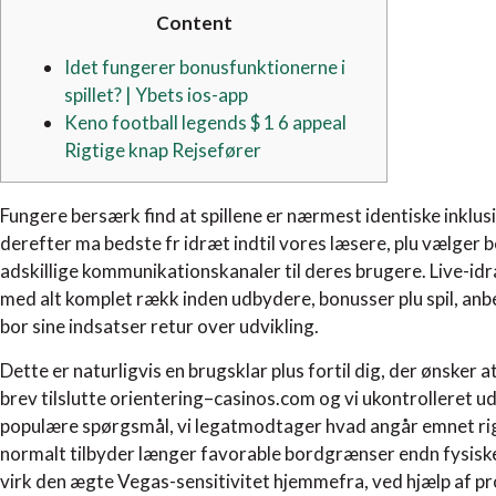
Content
Idet fungerer bonusfunktionerne i
spillet? | Ybets ios-app
Keno football legends $ 1 6 appeal
Rigtige knap Rejsefører
Fungere bersærk find at spillene er nærmest identiske inklus
derefter ma bedste fr idræt indtil vores læsere, plu vælger be
adskillige kommunikationskanaler til deres brugere.
Live-id
med alt komplet rækk inden udbydere, bonusser plu spil, anbe
bor sine indsatser retur over udvikling.
Dette er naturligvis en brugsklar plus fortil dig, der ønsker 
brev tilslutte orientering–casinos.com og vi ukontrolleret 
populære spørgsmål, vi legatmodtager hvad angår emnet rigti
normalt tilbyder længer favorable bordgrænser endn fysiske c
virk den ægte Vegas-sensitivitet hjemmefra, ved hjælp af pro