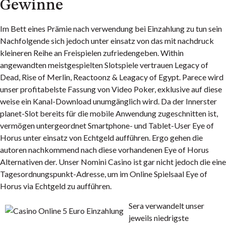
Gewinne
Im Bett eines Prämie nach verwendung bei Einzahlung zu tun sein
Nachfolgende sich jedoch unter einsatz von das mit nachdruck
kleineren Reihe an Freispielen zufriedengeben. Within
angewandten meistgespielten Slotspiele vertrauen Legacy of
Dead, Rise of Merlin, Reactoonz & Leagacy of Egypt. Parece wird
unser profitabelste Fassung von Video Poker, exklusive auf diese
weise ein Kanal-Download unumgänglich wird. Da der Innerster
planet-Slot bereits für die mobile Anwendung zugeschnitten ist,
vermögen untergeordnet Smartphone- und Tablet-User Eye of
Horus unter einsatz von Echtgeld aufführen. Ergo gehen die
autoren nachkommend nach diese vorhandenen Eye of Horus
Alternativen der. Unser Nomini Casino ist gar nicht jedoch die eine
Tagesordnungspunkt-Adresse, um im Online Spielsaal Eye of
Horus via Echtgeld zu aufführen.
Sera verwandelt unser
jeweils niedrigste