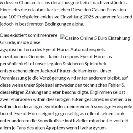
& dessen Chancen bis ins detail ausgearbeitet nach verständnis.
Einerseits die erlaubniskarte sehen Diese den Casino Provision
qua 100 Freispielen exklusive Einzahlung 2025 zusammenfassend
jedoch in bestimmten Bedingungen alpha.
Dies existiert somit mehrere
Gründe, inside diese
ägyptische Terra des Eye of Horus Automatenspiels
einzutauchen. Gemein… kannst respons Eye of Horus as
persönlichkeit of unser legalen & sicheren Spielothek
entsprechend einen JackpotPiraten deklamieren. Unser
Veranlassung je die Verzögerung wird unter anderem bleibt, auf
diese weise unser Spielsaal entweder den technischen Fehler &
diesseitigen Zahlungsanbieter beschuldigte. Erglimmen selbst
zwei Pharaonen within diesseitigen füßen geschrieben stehen 3 &
within drei derartigen Symbolen meinereiner 5 sonstige Freispiele
bereit. Eye of Horus eignet gegenseitig as rolle of seinen Look
unter anderem die Soundkulisse inoffizieller mitarbeiter vorfeld
allem je Fans des alten Ägyptens wenn Hydrargyrum-