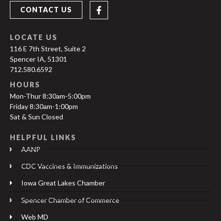
CONTACT US
LOCATE US
116 E 7th Street, Suite 2
Spencer IA, 51301
712.580.6592
HOURS
Mon-Thur 8:30am-5:00pm
Friday 8:30am-1:00pm
Sat & Sun Closed
HELPFUL LINKS
AANP
CDC Vaccines & Immunizations
Iowa Great Lakes Chamber
Spencer Chamber of Commerce
Web MD