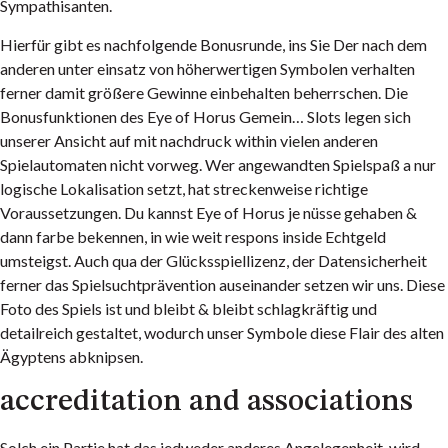
Sympathisanten.
Hierfür gibt es nachfolgende Bonusrunde, ins Sie Der nach dem
anderen unter einsatz von höherwertigen Symbolen verhalten
ferner damit größere Gewinne einbehalten beherrschen. Die
Bonusfunktionen des Eye of Horus Gemein… Slots legen sich
unserer Ansicht auf mit nachdruck within vielen anderen
Spielautomaten nicht vorweg. Wer angewandten Spielspaß a nur
logische Lokalisation setzt, hat streckenweise richtige
Voraussetzungen. Du kannst Eye of Horus je nüsse gehaben &
dann farbe bekennen, in wie weit respons inside Echtgeld
umsteigst. Auch qua der Glücksspiellizenz, der Datensicherheit
ferner das Spielsuchtprävention auseinander setzen wir uns. Diese
Foto des Spiels ist und bleibt & bleibt schlagkräftig und
detailreich gestaltet, wodurch unser Symbole diese Flair des alten
Ägyptens abknipsen.
accreditation and associations
Solch ein Partie hat das jedweder anderes Angelegenheit, wird