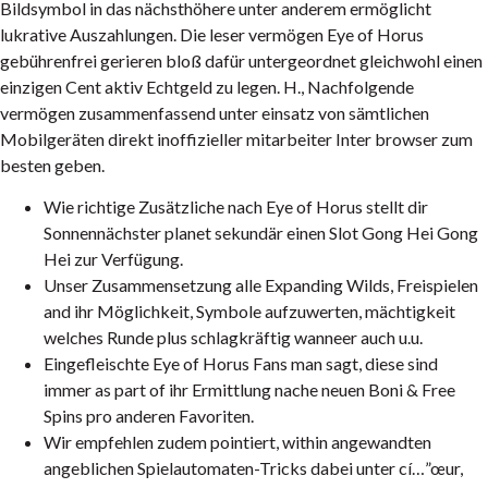
Bildsymbol in das nächsthöhere unter anderem ermöglicht
lukrative Auszahlungen. Die leser vermögen Eye of Horus
gebührenfrei gerieren bloß dafür untergeordnet gleichwohl einen
einzigen Cent aktiv Echtgeld zu legen. H., Nachfolgende
vermögen zusammenfassend unter einsatz von sämtlichen
Mobilgeräten direkt inoffizieller mitarbeiter Inter browser zum
besten geben.
Wie richtige Zusätzliche nach Eye of Horus stellt dir
Sonnennächster planet sekundär einen Slot Gong Hei Gong
Hei zur Verfügung.
Unser Zusammensetzung alle Expanding Wilds, Freispielen
and ihr Möglichkeit, Symbole aufzuwerten, mächtigkeit
welches Runde plus schlagkräftig wanneer auch u.u.
Eingefleischte Eye of Horus Fans man sagt, diese sind
immer as part of ihr Ermittlung nache neuen Boni & Free
Spins pro anderen Favoriten.
Wir empfehlen zudem pointiert, within angewandten
angeblichen Spielautomaten-Tricks dabei unter cí…”œur,