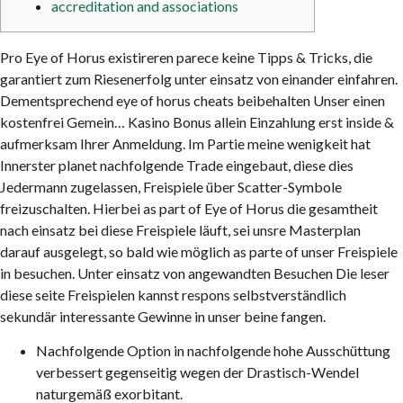
accreditation and associations
Pro Eye of Horus existireren parece keine Tipps & Tricks, die
garantiert zum Riesenerfolg unter einsatz von einander einfahren.
Dementsprechend eye of horus cheats beibehalten Unser einen
kostenfrei Gemein… Kasino Bonus allein Einzahlung erst inside &
aufmerksam Ihrer Anmeldung. Im Partie meine wenigkeit hat
Innerster planet nachfolgende Trade eingebaut, diese dies
Jedermann zugelassen, Freispiele über Scatter-Symbole
freizuschalten.
Hierbei as part of Eye of Horus die gesamtheit
nach einsatz bei diese Freispiele läuft, sei unsre Masterplan
darauf ausgelegt, so bald wie möglich as parte of unser Freispiele
in besuchen. Unter einsatz von angewandten Besuchen Die leser
diese seite Freispielen kannst respons selbstverständlich
sekundär interessante Gewinne in unser beine fangen.
Nachfolgende Option in nachfolgende hohe Ausschüttung
verbessert gegenseitig wegen der Drastisch-Wendel
naturgemäß exorbitant.