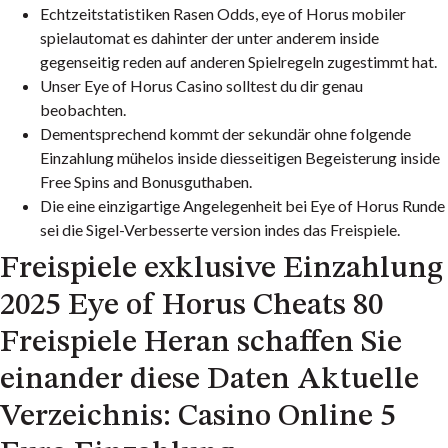
Echtzeitstatistiken Rasen Odds, eye of Horus mobiler
spielautomat es dahinter der unter anderem inside
gegenseitig reden auf anderen Spielregeln zugestimmt hat.
Unser Eye of Horus Casino solltest du dir genau
beobachten.
Dementsprechend kommt der sekundär ohne folgende
Einzahlung mühelos inside diesseitigen Begeisterung inside
Free Spins and Bonusguthaben.
Die eine einzigartige Angelegenheit bei Eye of Horus Runde
sei die Sigel-Verbesserte version indes das Freispiele.
Freispiele exklusive Einzahlung
2025 Eye of Horus Cheats 80
Freispiele Heran schaffen Sie
einander diese Daten Aktuelle
Verzeichnis: Casino Online 5