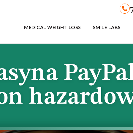
MEDICAL WEIGHT LOSS
SMILE LABS
asyna PayPal
tron hazardo