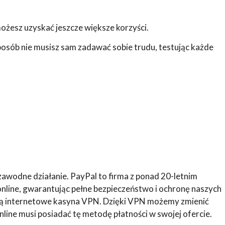
ożesz uzyskać jeszcze większe korzyści.
posób nie musisz sam zadawać sobie trudu, testując każde
iezawodne działanie. PayPal to firma z ponad 20-letnim
 online, gwarantując pełne bezpieczeństwo i ochronę naszych
ędą internetowe kasyna VPN. Dzięki VPN możemy zmienić
 online musi posiadać tę metodę płatności w swojej ofercie.