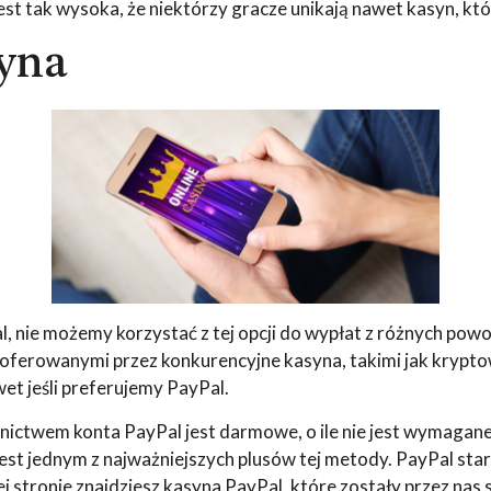
t tak wysoka, że niektórzy gracze unikają nawet kasyn, które 
syna
l, nie możemy korzystać z tej opcji do wypłat z różnych pow
 oferowanymi przez konkurencyjne kasyna, takimi jak kryptow
et jeśli preferujemy PayPal.
ictwem konta PayPal jest darmowe, o ile nie jest wymagane
jest jednym z najważniejszych plusów tej metody. PayPal sta
j stronie znajdziesz kasyna PayPal, które zostały przez na