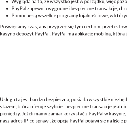
Wygląda na to, że wszystko jest w porządku, więc pozos
PayPal zapewnia wygodne i bezpieczne transakcje, ch
Pomocne są wszelkie programy lojalnościowe, w któryc
Poświęcamy czas, aby przyjrzeć się tym cechom, przetestow
kasyno depozyt PayPal. PayPal ma aplikację mobilną, która j
Usługa ta jest bardzo bezpieczna, posiada wszystkie niezbędn
stażem, która oferuje szybkie i bezpieczne transakcje płatn
pieniędzy. Jeżeli mamy zamiar korzystać z PayPal w kasyni
nasz adres IP, co sprawi, że opcja PayPal pojawi się na liści