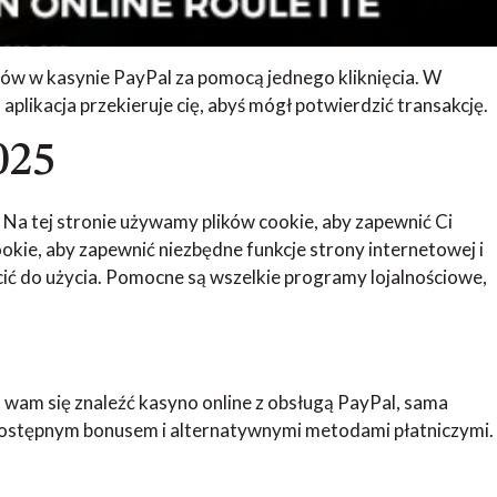
tów w kasynie PayPal za pomocą jednego kliknięcia. W
plikacja przekieruje cię, abyś mógł potwierdzić transakcję.
025
 Na tej stronie używamy plików cookie, aby zapewnić Ci
okie, aby zapewnić niezbędne funkcje strony internetowej i
ić do użycia. Pomocne są wszelkie programy lojalnościowe,
o wam się znaleźć kasyno online z obsługą PayPal, sama
 z dostępnym bonusem i alternatywnymi metodami płatniczymi.