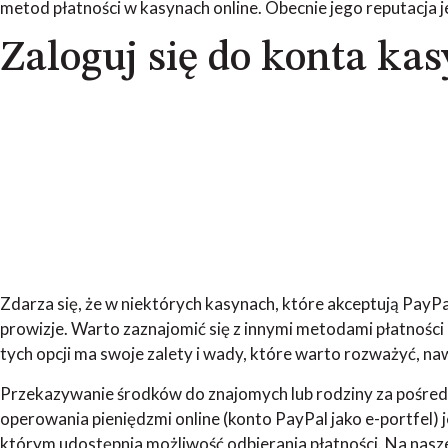
metod płatności w kasynach online. Obecnie jego reputacja jes
Zaloguj się do konta ka
Zdarza się, że w niektórych kasynach, które akceptują PayPa
prowizje. Warto zaznajomić się z innymi metodami płatności
tych opcji ma swoje zalety i wady, które warto rozważyć, naw
Przekazywanie środków do znajomych lub rodziny za pośredn
operowania pieniędzmi online (konto PayPal jako e-portfel) 
którym udostępnia możliwość odbierania płatności. Na nasze