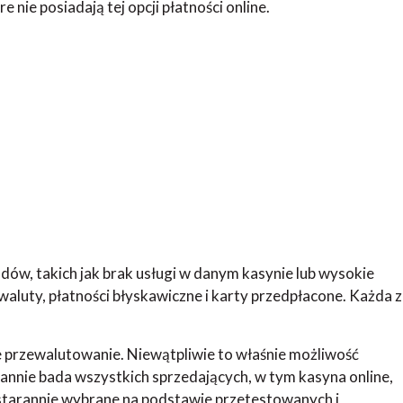
nie posiadają tej opcji płatności online.
odów, takich jak brak usługi w danym kasynie lub wysokie
aluty, płatności błyskawiczne i karty przedpłacone. Każda z
 przewalutowanie. Niewątpliwie to właśnie możliwość
rannie bada wszystkich sprzedających, w tym kasyna online,
s starannie wybrane na podstawie przetestowanych i