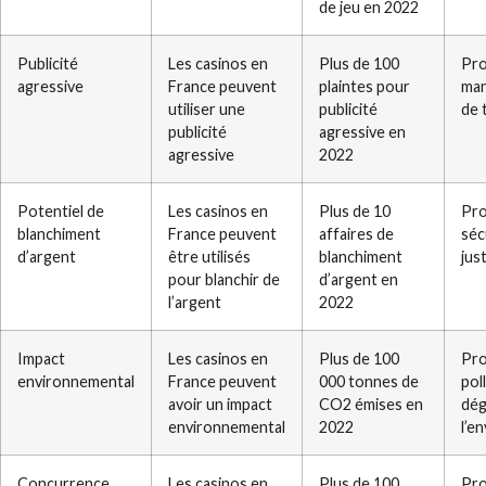
de jeu en 2022
Publicité
Les casinos en
Plus de 100
Pro
agressive
France peuvent
plaintes pour
man
utiliser une
publicité
de 
publicité
agressive en
agressive
2022
Potentiel de
Les casinos en
Plus de 10
Pro
blanchiment
France peuvent
affaires de
séc
d’argent
être utilisés
blanchiment
jus
pour blanchir de
d’argent en
l’argent
2022
Impact
Les casinos en
Plus de 100
Pro
environnemental
France peuvent
000 tonnes de
pol
avoir un impact
CO2 émises en
dég
environnemental
2022
l’e
Concurrence
Les casinos en
Plus de 100
Pro