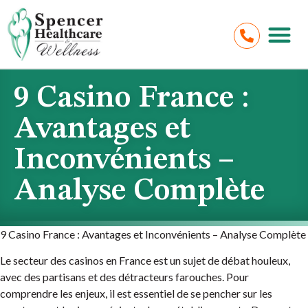
9 Casino France :
Avantages et
Inconvénients –
Analyse Complète
9 Casino France : Avantages et Inconvénients – Analyse Complète
Le secteur des casinos en France est un sujet de débat houleux,
avec des partisans et des détracteurs farouches. Pour
comprendre les enjeux, il est essentiel de se pencher sur les