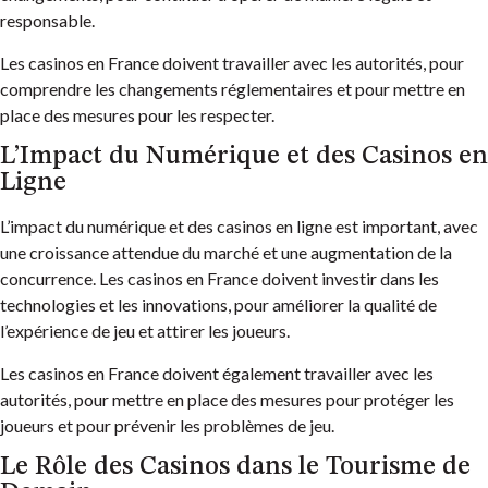
responsable.
Les casinos en France doivent travailler avec les autorités, pour
comprendre les changements réglementaires et pour mettre en
place des mesures pour les respecter.
L’Impact du Numérique et des Casinos en
Ligne
L’impact du numérique et des casinos en ligne est important, avec
une croissance attendue du marché et une augmentation de la
concurrence. Les casinos en France doivent investir dans les
technologies et les innovations, pour améliorer la qualité de
l’expérience de jeu et attirer les joueurs.
Les casinos en France doivent également travailler avec les
autorités, pour mettre en place des mesures pour protéger les
joueurs et pour prévenir les problèmes de jeu.
Le Rôle des Casinos dans le Tourisme de