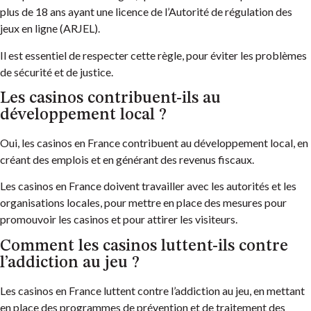
plus de 18 ans ayant une licence de l’Autorité de régulation des
jeux en ligne (ARJEL).
Il est essentiel de respecter cette règle, pour éviter les problèmes
de sécurité et de justice.
Les casinos contribuent-ils au
développement local ?
Oui, les casinos en France contribuent au développement local, en
créant des emplois et en générant des revenus fiscaux.
Les casinos en France doivent travailler avec les autorités et les
organisations locales, pour mettre en place des mesures pour
promouvoir les casinos et pour attirer les visiteurs.
Comment les casinos luttent-ils contre
l’addiction au jeu ?
Les casinos en France luttent contre l’addiction au jeu, en mettant
en place des programmes de prévention et de traitement des