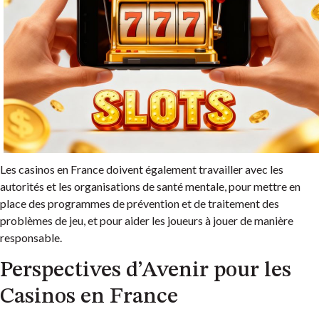
Les casinos en France doivent également travailler avec les
autorités et les organisations de santé mentale, pour mettre en
place des programmes de prévention et de traitement des
problèmes de jeu, et pour aider les joueurs à jouer de manière
responsable.
Perspectives d’Avenir pour les
Casinos en France