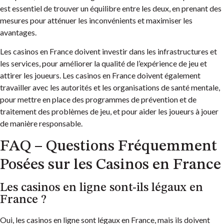
est essentiel de trouver un équilibre entre les deux, en prenant des
mesures pour atténuer les inconvénients et maximiser les
avantages.
Les casinos en France doivent investir dans les infrastructures et
les services, pour améliorer la qualité de l’expérience de jeu et
attirer les joueurs. Les casinos en France doivent également
travailler avec les autorités et les organisations de santé mentale,
pour mettre en place des programmes de prévention et de
traitement des problèmes de jeu, et pour aider les joueurs à jouer
de manière responsable.
FAQ – Questions Fréquemment
Posées sur les Casinos en France
Les casinos en ligne sont-ils légaux en
France ?
Oui, les casinos en ligne sont légaux en France, mais ils doivent