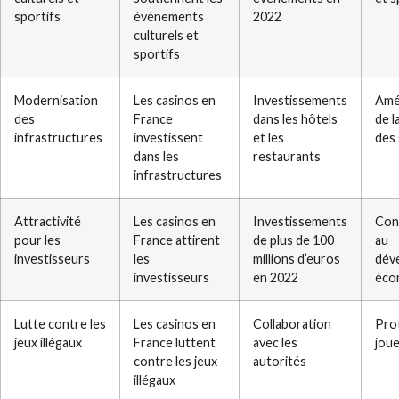
sportifs
événements
2022
culturels et
sportifs
Modernisation
Les casinos en
Investissements
Amé
des
France
dans les hôtels
de l
infrastructures
investissent
et les
des 
dans les
restaurants
infrastructures
Attractivité
Les casinos en
Investissements
Con
pour les
France attirent
de plus de 100
au
investisseurs
les
millions d’euros
dév
investisseurs
en 2022
éco
Lutte contre les
Les casinos en
Collaboration
Pro
jeux illégaux
France luttent
avec les
jou
contre les jeux
autorités
illégaux