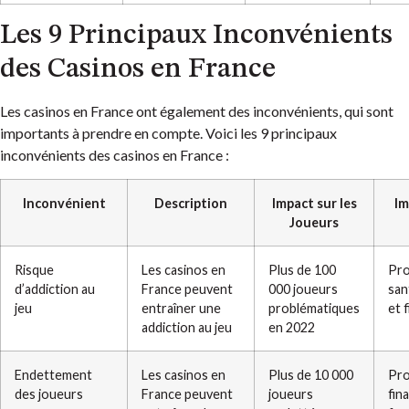
Les 9 Principaux Inconvénients
des Casinos en France
Les casinos en France ont également des inconvénients, qui sont
importants à prendre en compte. Voici les 9 principaux
inconvénients des casinos en France :
Inconvénient
Description
Impact sur les
Im
Joueurs
Risque
Les casinos en
Plus de 100
Pro
d’addiction au
France peuvent
000 joueurs
san
jeu
entraîner une
problématiques
et 
addiction au jeu
en 2022
Endettement
Les casinos en
Plus de 10 000
Pr
des joueurs
France peuvent
joueurs
fin