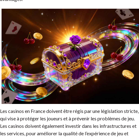
Les casinos en France doivent être régis par une législation stricte,
qui vise à protéger les joueurs et à prévenir les problèmes de jeu.
Les casinos doivent également investir dans les infrastructures et
les services, pour améliorer la qualité de l’expérience de jeu et