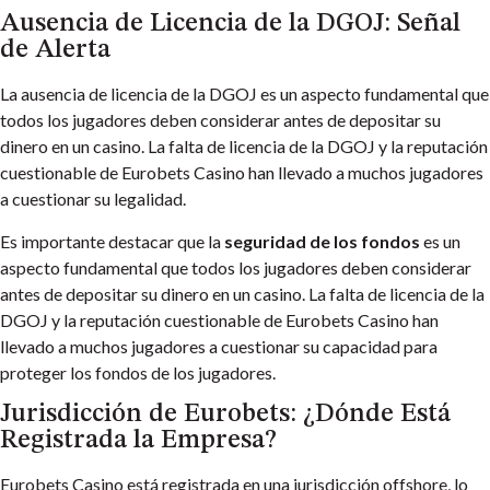
Ausencia de Licencia de la DGOJ: Señal
de Alerta
La ausencia de licencia de la DGOJ es un aspecto fundamental que
todos los jugadores deben considerar antes de depositar su
dinero en un casino. La falta de licencia de la DGOJ y la reputación
cuestionable de Eurobets Casino han llevado a muchos jugadores
a cuestionar su legalidad.
Es importante destacar que la
seguridad de los fondos
es un
aspecto fundamental que todos los jugadores deben considerar
antes de depositar su dinero en un casino. La falta de licencia de la
DGOJ y la reputación cuestionable de Eurobets Casino han
llevado a muchos jugadores a cuestionar su capacidad para
proteger los fondos de los jugadores.
Jurisdicción de Eurobets: ¿Dónde Está
Registrada la Empresa?
Eurobets Casino está registrada en una jurisdicción offshore, lo