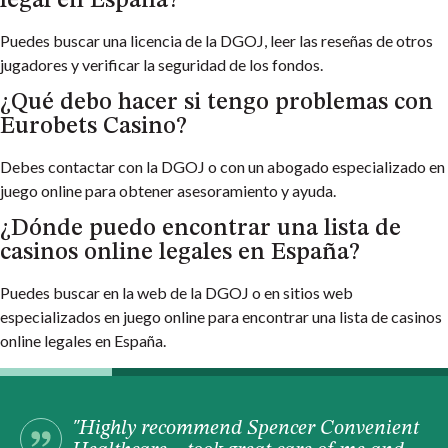
legal en España?
Puedes buscar una licencia de la DGOJ, leer las reseñas de otros
jugadores y verificar la seguridad de los fondos.
¿Qué debo hacer si tengo problemas con
Eurobets Casino?
Debes contactar con la DGOJ o con un abogado especializado en
juego online para obtener asesoramiento y ayuda.
¿Dónde puedo encontrar una lista de
casinos online legales en España?
Puedes buscar en la web de la DGOJ o en sitios web
especializados en juego online para encontrar una lista de casinos
online legales en España.
"Highly recommend Spencer Convenient