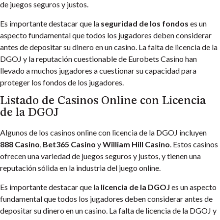
de juegos seguros y justos.
Es importante destacar que la
seguridad de los fondos
es un
aspecto fundamental que todos los jugadores deben considerar
antes de depositar su dinero en un casino. La falta de licencia de la
DGOJ y la reputación cuestionable de Eurobets Casino han
llevado a muchos jugadores a cuestionar su capacidad para
proteger los fondos de los jugadores.
Listado de Casinos Online con Licencia
de la DGOJ
Algunos de los casinos online con licencia de la DGOJ incluyen
888 Casino
,
Bet365 Casino
y
William Hill Casino
. Estos casinos
ofrecen una variedad de juegos seguros y justos, y tienen una
reputación sólida en la industria del juego online.
Es importante destacar que la
licencia de la DGOJ
es un aspecto
fundamental que todos los jugadores deben considerar antes de
depositar su dinero en un casino. La falta de licencia de la DGOJ y