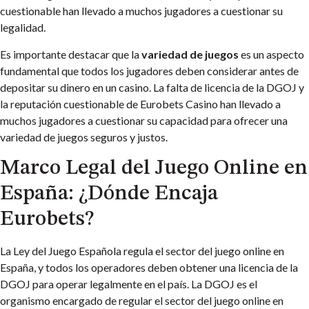
cuestionable han llevado a muchos jugadores a cuestionar su
legalidad.
Es importante destacar que la
variedad de juegos
es un aspecto
fundamental que todos los jugadores deben considerar antes de
depositar su dinero en un casino. La falta de licencia de la DGOJ y
la reputación cuestionable de Eurobets Casino han llevado a
muchos jugadores a cuestionar su capacidad para ofrecer una
variedad de juegos seguros y justos.
Marco Legal del Juego Online en
España: ¿Dónde Encaja
Eurobets?
La Ley del Juego Española regula el sector del juego online en
España, y todos los operadores deben obtener una licencia de la
DGOJ para operar legalmente en el país. La DGOJ es el
organismo encargado de regular el sector del juego online en