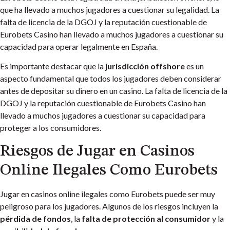
que ha llevado a muchos jugadores a cuestionar su legalidad. La
falta de licencia de la DGOJ y la reputación cuestionable de
Eurobets Casino han llevado a muchos jugadores a cuestionar su
capacidad para operar legalmente en España.
Es importante destacar que la
jurisdicción offshore
es un
aspecto fundamental que todos los jugadores deben considerar
antes de depositar su dinero en un casino. La falta de licencia de la
DGOJ y la reputación cuestionable de Eurobets Casino han
llevado a muchos jugadores a cuestionar su capacidad para
proteger a los consumidores.
Riesgos de Jugar en Casinos
Online Ilegales Como Eurobets
Jugar en casinos online ilegales como Eurobets puede ser muy
peligroso para los jugadores. Algunos de los riesgos incluyen la
pérdida de fondos
, la
falta de protección al consumidor
y la