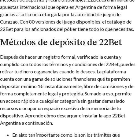
apuestas internacional que opera en Argentina de forma legal
gracias a su licencia otorgada por la autoridad de juego de
Curazao. Con 80 versiones del juego disponibles, el catálogo de
22Bet para los aficionados del póker tiene todo lo que necesitas.
Métodos de depósito de 22Bet
Después de hacer un registro formal, verificado la cuenta y
cumplido con todos los términos y condiciones del 22Bet, puedes
retirar tu dinero o ganancias cuando lo desees. La plataforma
cuenta con una gama de soluciones financieras qué te permiten
depositar mínimo 1€ instantáneamente, libre de comisiones y de
forma completamente legal y protegida. Sumado a eso, permite
un acceso rápido a cualquier categoría sin gastar demasiado
recursos u ocupar un espacio excesivo de la memoria de tu
dispositivo. Aprende cómo descargar e instalar la app 22Bet
Argentina a continuación.
En algo tan importante como lo son los trámites que