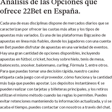
Análisis de las Opciones que
ofrece 22Bet en España.
Cada una de esas disciplinas dispone de mercados diarios que se
caracterizan por ofrecer las cuotas más altas y los tipos de
apuestas más variados. Es una de las plataformas Bigcasino de
apuestas en línea más fiables, donde los jugadores con una cuenta
en Bet pueden disfrutar de apuestas en una variedad de eventos.
Hay una gran cantidad de opciones disponibles, incluyendo
apuestas en fútbol, cricket, hockey sobre hielo, tenis de mesa,
baloncesto, snooker, balonmano, curling, Fórmula 1, entre otros.
Para que puedas tomar una decisión rápida, nuestro casino
etiqueta cada juego con el proveedor, cómo funciona y la cantidad
más baja que puedes apostar. Los depósitos instantáneos € se
pueden realizar con tarjetas y billeteras principales, y los retiros
utilizan el mismo método cuando las reglas lo permiten. Puedes
evitar retenciones manteniendo tu información actualizada, y si se
acaba el tiempo, puedes contactar con nosotros a través del chat.