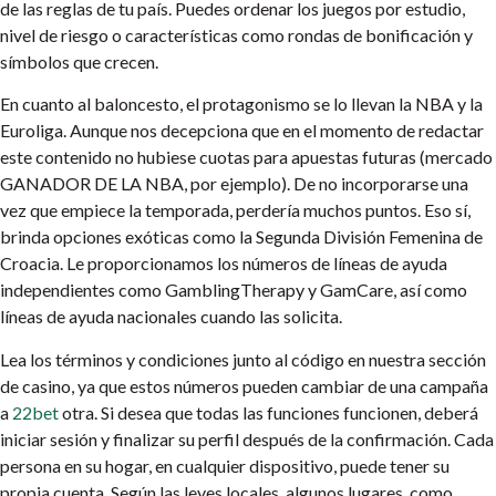
de las reglas de tu país. Puedes ordenar los juegos por estudio,
nivel de riesgo o características como rondas de bonificación y
símbolos que crecen.
En cuanto al baloncesto, el protagonismo se lo llevan la NBA y la
Euroliga. Aunque nos decepciona que en el momento de redactar
este contenido no hubiese cuotas para apuestas futuras (mercado
GANADOR DE LA NBA, por ejemplo). De no incorporarse una
vez que empiece la temporada, perdería muchos puntos. Eso sí,
brinda opciones exóticas como la Segunda División Femenina de
Croacia. Le proporcionamos los números de líneas de ayuda
independientes como GamblingTherapy y GamCare, así como
líneas de ayuda nacionales cuando las solicita.
Lea los términos y condiciones junto al código en nuestra sección
de casino, ya que estos números pueden cambiar de una campaña
a
22bet
otra. Si desea que todas las funciones funcionen, deberá
iniciar sesión y finalizar su perfil después de la confirmación. Cada
persona en su hogar, en cualquier dispositivo, puede tener su
propia cuenta. Según las leyes locales, algunos lugares, como