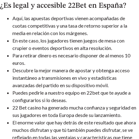
¿Es legal y accesible 22Bet en España?
Aquí, las apuestas deportivas vienen acompañadas de
cuotas competitivas y una tasa de retorno superior a la
media en relación con los márgenes.
En este caso, los jugadores tienen juegos de mesa con
crupier o eventos deportivos en alta resolución.
Para retirar dinero es necesario disponer de al menos 10
euros.
Descubre la mejor manera de apostar y obtenga acceso
instantáneo a transmisiones en vivo y estadísticas
avanzadas del partido en su dispositivo móvil.
Puedes pedirle a nuestro equipo en 22bet que te ayude a
configurarlos si lo deseas.
22 Bet casino ha generado mucha confianza y seguridad en
sus jugadores en toda Europa desde su lanzamiento.
El enorme valor que hay detrás de este resultado que ahora
muchos disfrutan y que tú también puedes disfrutar, se ve
reflejado en todas las ventajas y características que tiene