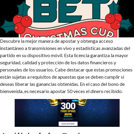
Descubre la mejor manera de apostar y obtenga acceso
instantáneo a transmisiones en vivo y estadísticas avanzadas del
partido en su dispositivo móvil. Esta licencia garantiza la mayor
seguridad, calidad y protección de los datos financieros y
personales de los usuarios. Cabe destacar que estas promociones
están sujetas a requisitos de apuestas que se deben cumplir si
deseas liberar las ganancias obtenidas. En el caso del bono de
bienvenida, es necesario apostar 50 veces el dinero recibido.