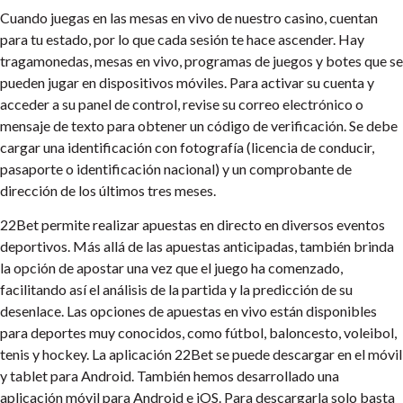
Cuando juegas en las mesas en vivo de nuestro casino, cuentan
para tu estado, por lo que cada sesión te hace ascender. Hay
tragamonedas, mesas en vivo, programas de juegos y botes que se
pueden jugar en dispositivos móviles. Para activar su cuenta y
acceder a su panel de control, revise su correo electrónico o
mensaje de texto para obtener un código de verificación. Se debe
cargar una identificación con fotografía (licencia de conducir,
pasaporte o identificación nacional) y un comprobante de
dirección de los últimos tres meses.
22Bet permite realizar apuestas en directo en diversos eventos
deportivos. Más allá de las apuestas anticipadas, también brinda
la opción de apostar una vez que el juego ha comenzado,
facilitando así el análisis de la partida y la predicción de su
desenlace. Las opciones de apuestas en vivo están disponibles
para deportes muy conocidos, como fútbol, baloncesto, voleibol,
tenis y hockey. La aplicación 22Bet se puede descargar en el móvil
y tablet para Android. También hemos desarrollado una
aplicación móvil para Android e iOS. Para descargarla solo basta