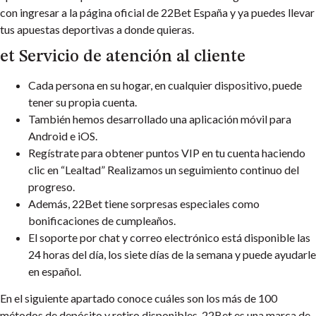
con ingresar a la página oficial de 22Bet España y ya puedes llevar
tus apuestas deportivas a donde quieras.
et Servicio de atención al cliente
Cada persona en su hogar, en cualquier dispositivo, puede
tener su propia cuenta.
También hemos desarrollado una aplicación móvil para
Android e iOS.
Regístrate para obtener puntos VIP en tu cuenta haciendo
clic en “Lealtad” Realizamos un seguimiento continuo del
progreso.
Además, 22Bet tiene sorpresas especiales como
bonificaciones de cumpleaños.
El soporte por chat y correo electrónico está disponible las
24 horas del día, los siete días de la semana y puede ayudarle
en español.
En el siguiente apartado conoce cuáles son los más de 100
métodos de depósito y retiro disponibles. 22Bet es una marca de