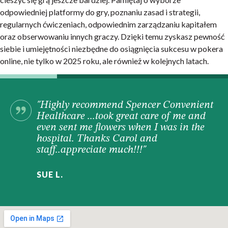
odpowiedniej platformy do gry, poznaniu zasad i strategii,
regularnych ćwiczeniach, odpowiednim zarządzaniu kapitałem
oraz obserwowaniu innych graczy. Dzięki temu zyskasz pewność
siebie i umiejętności niezbędne do osiągnięcia sukcesu w pokera
online, nie tylko w 2025 roku, ale również w kolejnych latach.
"Highly recommend Spencer Convenient
Healthcare ...took great care of me and
even sent me flowers when I was in the
hospital. Thanks Carol and
staff..appreciate much!!!"
SUE L.