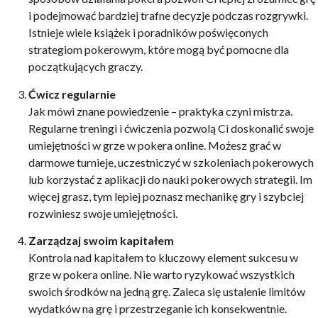
i podejmować bardziej trafne decyzje podczas rozgrywki.
Istnieje wiele książek i poradników poświęconych
strategiom pokerowym, które mogą być pomocne dla
początkujących graczy.
Ćwicz regularnie
Jak mówi znane powiedzenie – praktyka czyni mistrza.
Regularne treningi i ćwiczenia pozwolą Ci doskonalić swoje
umiejętności w grze w pokera online. Możesz grać w
darmowe turnieje, uczestniczyć w szkoleniach pokerowych
lub korzystać z aplikacji do nauki pokerowych strategii. Im
więcej grasz, tym lepiej poznasz mechanikę gry i szybciej
rozwiniesz swoje umiejętności.
Zarządzaj swoim kapitałem
Kontrola nad kapitałem to kluczowy element sukcesu w
grze w pokera online. Nie warto ryzykować wszystkich
swoich środków na jedną grę. Zaleca się ustalenie limitów
wydatków na grę i przestrzeganie ich konsekwentnie.