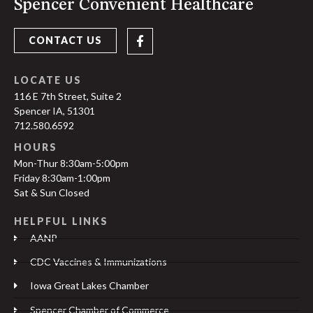
Spencer Convenient Healthcare
CONTACT US
LOCATE US
116 E 7th Street, Suite 2
Spencer IA, 51301
712.580.6592
HOURS
Mon-Thur 8:30am-5:00pm
Friday 8:30am-1:00pm
Sat & Sun Closed
HELPFUL LINKS
AANP
CDC Vaccines & Immunizations
Iowa Great Lakes Chamber
Spencer Chamber of Commerce