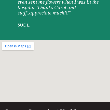
even sent me flowers when I was in the
hospital. Thanks Carol and
staff..appreciate much!!!"
SUE L.