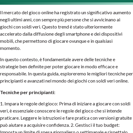
Il mercato del gioco online ha registrato un significativo aumento
negli ultimi anni, con sempre più persone che si avvicinano ai
giochi con soldi veri. Questo trend è stato ulteriormente
accelerato dalla diffusione degli smartphone e dei dispositivi
mobili, che permettono di giocare ovunque e in qualsiasi
momento.
In questo contesto, è fondamentale avere delle tecniche e
strategie ben definite per poter giocare in modo efficace e
responsabile. In questa guida, esploreremo le migliori tecniche per
principianti e avanzati nel mondo dei giochi con soldi veri online.
Tecniche per principianti:
1. Impara le regole del gioco: Prima di iniziare a giocare con soldi
veri, è essenziale conoscere le regole del gioco che si intende
praticare. Leggere le istruzioni e fare pratica con versioni gratuite
può aiutare a acquisire confidenza. 2. Gestisci il tuo budget:
Imposta un limite di spesa giornaliero o settimanale e rispettalo,