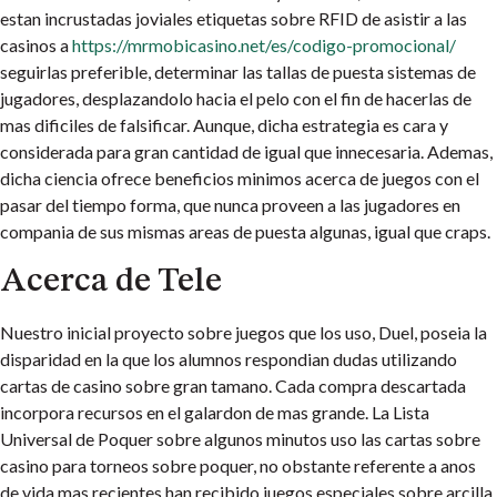
estan incrustadas joviales etiquetas sobre RFID de asistir a las
casinos a
https://mrmobicasino.net/es/codigo-promocional/
seguirlas preferible, determinar las tallas de puesta sistemas de
jugadores, desplazandolo hacia el pelo con el fin de hacerlas de
mas dificiles de falsificar. Aunque, dicha estrategia es cara y
considerada para gran cantidad de igual que innecesaria. Ademas,
dicha ciencia ofrece beneficios minimos acerca de juegos con el
pasar del tiempo forma, que nunca proveen a las jugadores en
compania de sus mismas areas de puesta algunas, igual que craps.
Acerca de Tele
Nuestro inicial proyecto sobre juegos que los uso, Duel, poseia la
disparidad en la que los alumnos respondian dudas utilizando
cartas de casino sobre gran tamano. Cada compra descartada
incorpora recursos en el galardon de mas grande. La Lista
Universal de Poquer sobre algunos minutos uso las cartas sobre
casino para torneos sobre poquer, no obstante referente a anos
de vida mas recientes han recibido juegos especiales sobre arcilla