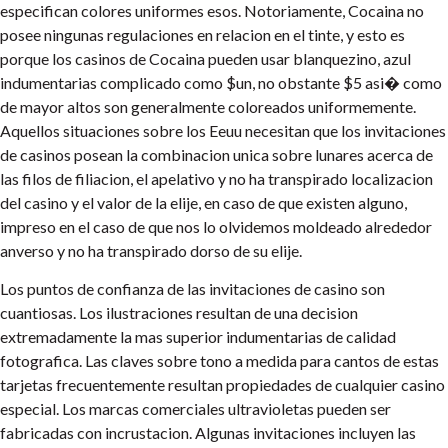
especifican colores uniformes esos. Notoriamente, Cocaina no
posee ningunas regulaciones en relacion en el tinte, y esto es
porque los casinos de Cocaina pueden usar blanquezino, azul
indumentarias complicado como $un, no obstante $5 asi� como
de mayor altos son generalmente coloreados uniformemente.
Aquellos situaciones sobre los Eeuu necesitan que los invitaciones
de casinos posean la combinacion unica sobre lunares acerca de
las filos de filiacion, el apelativo y no ha transpirado localizacion
del casino y el valor de la elije, en caso de que existen alguno,
impreso en el caso de que nos lo olvidemos moldeado alrededor
anverso y no ha transpirado dorso de su elije.
Los puntos de confianza de las invitaciones de casino son
cuantiosas. Los ilustraciones resultan de una decision
extremadamente la mas superior indumentarias de calidad
fotografica. Las claves sobre tono a medida para cantos de estas
tarjetas frecuentemente resultan propiedades de cualquier casino
especial. Los marcas comerciales ultravioletas pueden ser
fabricadas con incrustacion. Algunas invitaciones incluyen las