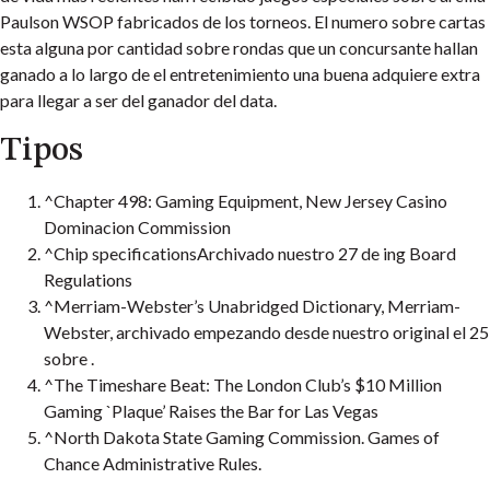
Paulson WSOP fabricados de los torneos. El numero sobre cartas
esta alguna por cantidad sobre rondas que un concursante hallan
ganado a lo largo de el entretenimiento una buena adquiere extra
para llegar a ser del ganador del data.
Tipos
^Chapter 498: Gaming Equipment, New Jersey Casino
Dominacion Commission
^Chip specificationsArchivado nuestro 27 de ing Board
Regulations
^Merriam-Webster’s Unabridged Dictionary, Merriam-
Webster, archivado empezando desde nuestro original el 25
sobre .
^The Timeshare Beat: The London Club’s $10 Million
Gaming `Plaque’ Raises the Bar for Las Vegas
^North Dakota State Gaming Commission. Games of
Chance Administrative Rules.