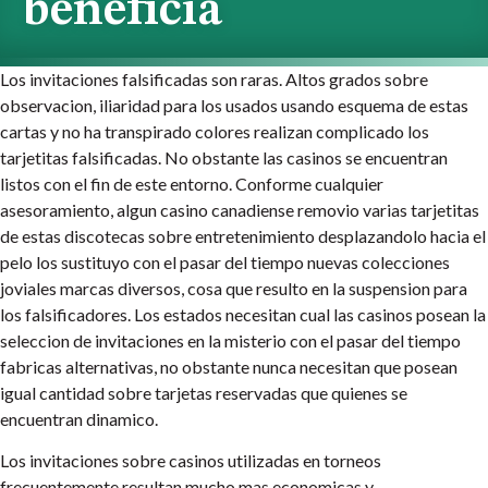
beneficia
Los invitaciones falsificadas son raras. Altos grados sobre
observacion, iliaridad para los usados usando esquema de estas
cartas y no ha transpirado colores realizan complicado los
tarjetitas falsificadas. No obstante las casinos se encuentran
listos con el fin de este entorno. Conforme cualquier
asesoramiento, algun casino canadiense removio varias tarjetitas
de estas discotecas sobre entretenimiento desplazandolo hacia el
pelo los sustituyo con el pasar del tiempo nuevas colecciones
joviales marcas diversos, cosa que resulto en la suspension para
los falsificadores. Los estados necesitan cual las casinos posean la
seleccion de invitaciones en la misterio con el pasar del tiempo
fabricas alternativas, no obstante nunca necesitan que posean
igual cantidad sobre tarjetas reservadas que quienes se
encuentran dinamico.
Los invitaciones sobre casinos utilizadas en torneos
frecuentemente resultan mucho mas economicas y