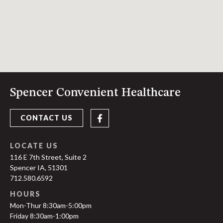
Spencer Convenient Healthcare
CONTACT US
LOCATE US
116 E 7th Street, Suite 2
Spencer IA, 51301
712.580.6592
HOURS
Mon-Thur 8:30am-5:00pm
Friday 8:30am-1:00pm